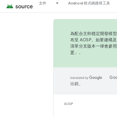
文件
Android 程式碼搜尋工具
為配合主幹穩定開發模型，
布至 AOSP。如要建構及
清單分支版本一律會參照推
更
」。
Go
出錯。
AOSP