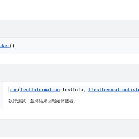
cker
()
run
(
Test
Information
test
Info
,
ITest
Invocation
List
執行測試，並將結果回報給監聽器。