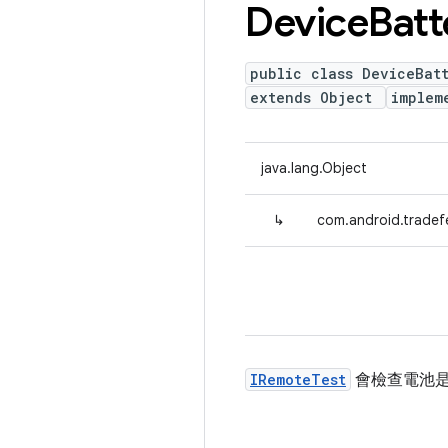
Device
Batt
public class DeviceBat
extends Object
implem
java.lang.Object
↳
com.android.tradef
IRemoteTest
會檢查電池是