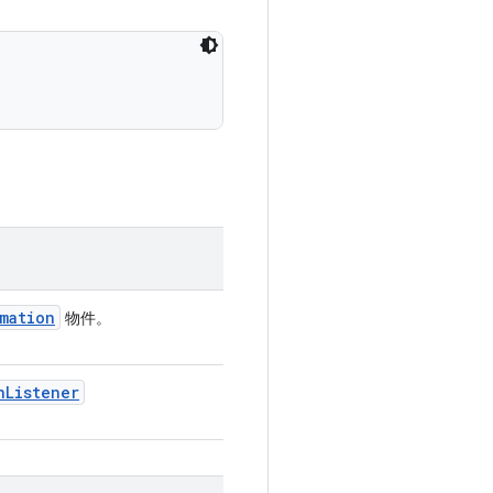
mation
物件。
n
Listener