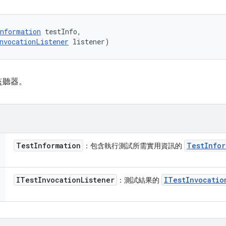
nformation
 testInfo, 

nvocationListener
 listener)
監聽器。
Test
Information
Test
Infor
：包含執行測試所需實用資訊的
ITest
Invocation
Listener
ITest
Invocatio
：測試結果的