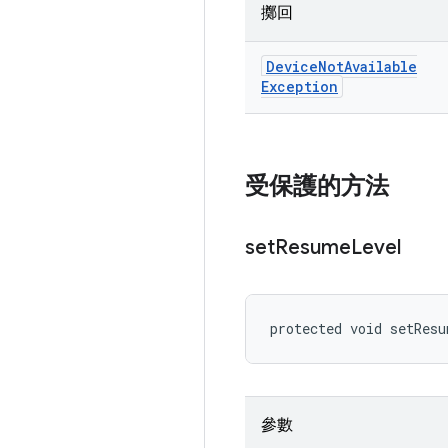
擲回
Device
Not
Available
Exception
受保護的方法
set
Resume
Level
protected void setRes
參數