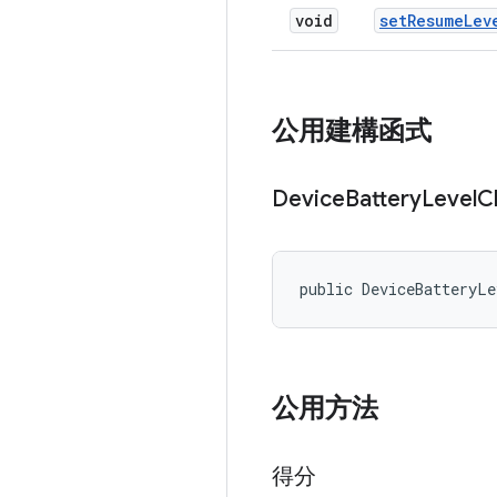
void
set
Resume
Lev
公用建構函式
Device
Battery
Level
C
public DeviceBatteryLe
公用方法
得分