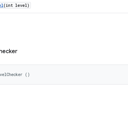
el
(int level)
hecker
velChecker ()