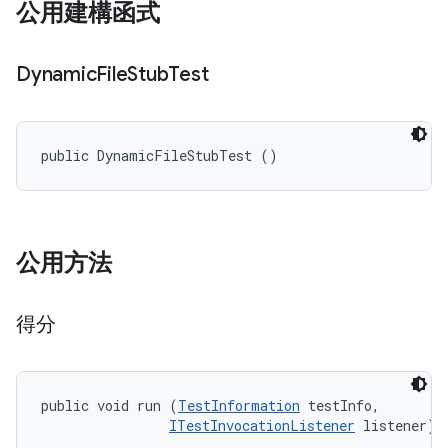
公用建構函式
Dynamic
File
Stub
Test
public DynamicFileStubTest ()
公用方法
得分
public void run (
TestInformation
 testInfo, 

ITestInvocationListener
 listener)