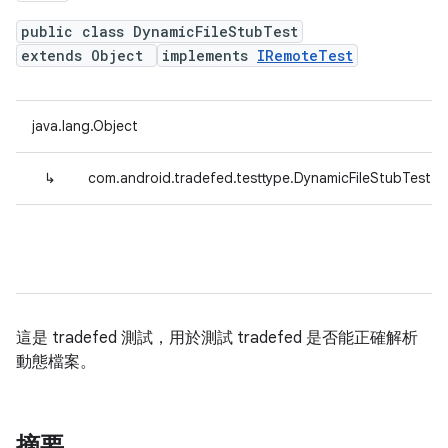
public class DynamicFileStubTest
extends Object
implements
IRemoteTest
java.lang.Object
↳
com.android.tradefed.testtype.DynamicFileStubTest
這是 tradefed 測試，用於測試 tradefed 是否能正確解析
動態檔案。
摘要