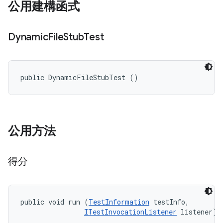
公用建構函式
Dynamic
File
Stub
Test
public DynamicFileStubTest ()
公用方法
得分
public void run (
TestInformation
 testInfo, 

ITestInvocationListener
 listener)