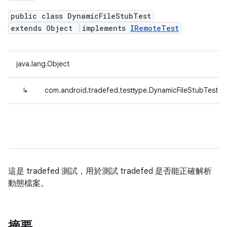
public class DynamicFileStubTest
extends Object
implements
IRemoteTest
java.lang.Object
↳
com.android.tradefed.testtype.DynamicFileStubTest
這是 tradefed 測試，用於測試 tradefed 是否能正確解析
動態檔案。
摘要