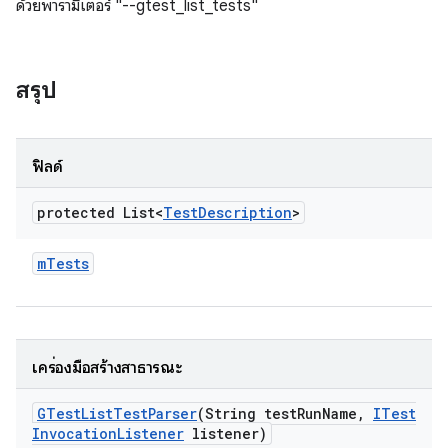
ด้วยพารามิเตอร์ "--gtest_list_tests"
สรุป
ฟิลด์
protected List<
Test
Description
>
m
Tests
เครื่องมือสร้างสาธารณะ
GTest
List
Test
Parser
(String test
Run
Name
,
ITest
Invocation
Listener
listener)