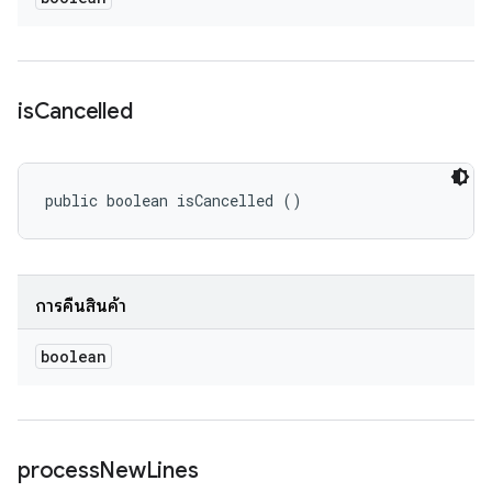
is
Cancelled
public boolean isCancelled ()
การคืนสินค้า
boolean
process
New
Lines