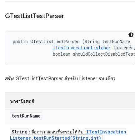
GTest
List
Test
Parser
public GTestListTestParser (String testRunName, 

ITestInvocationListener
 listener, 

                boolean shouldCollectDisabledTest)
สร้าง GTestListTestParser สำหรับ Listener รายเดียว
พารามิเตอร์
test
Run
Name
String
ITest
Invocation
: ชื่อการทดสอบที่จะระบุให้กับ
Listener
.
testRunStarted(
String
,
int)