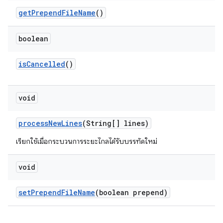
get
Prepend
File
Name
()
boolean
is
Cancelled
()
void
process
New
Lines
(String[] lines)
เรียกใช้เมื่อกระบวนการระยะไกลได้รับบรรทัดใหม่
void
set
Prepend
File
Name
(boolean prepend)