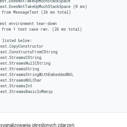
est.DoesNotTakeUpMuchStackSpace

est.DoesNotTakeUpMuchStackSpace (0 ms)

 from MessageTest (26 ms total)

est environment tear-down

 from 1 test case ran. (26 ms total)

 listed below:

est.CopyConstructor

est.ConstructsFromCString

est.StreamsCString

est.StreamsNullCString

est.StreamsString

est.StreamsStringWithEmbeddedNUL

est.StreamsNULChar

est.StreamsInt

est.StreamsBasicIoManip

 sygnalizowania określonych zdarzeń: