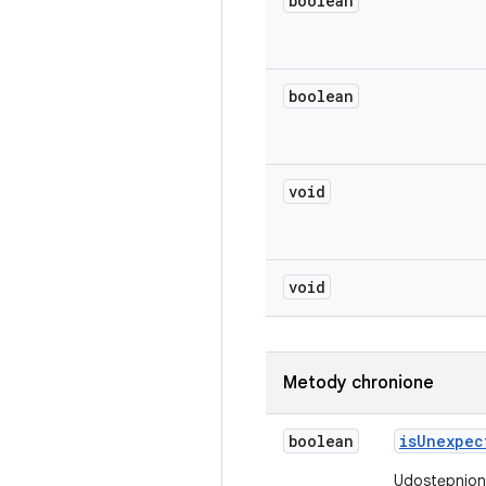
boolean
boolean
void
void
Metody chronione
boolean
is
Unexpec
Udostępnion