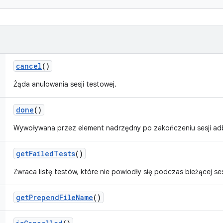
cancel
()
Żąda anulowania sesji testowej.
done
()
Wywoływana przez element nadrzędny po zakończeniu sesji ad
get
Failed
Tests
()
Zwraca listę testów, które nie powiodły się podczas bieżącej ses
get
Prepend
File
Name
()