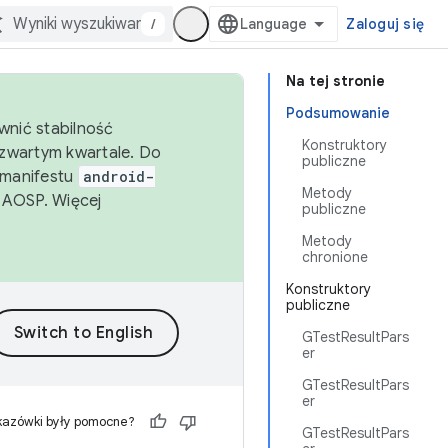
/
Zaloguj się
Na tej stronie
Podsumowanie
wnić stabilność
Konstruktory
zwartym kwartale. Do
publiczne
 manifestu
android-
Metody
 AOSP. Więcej
publiczne
Metody
chronione
Konstruktory
publiczne
GTestResultPars
er
GTestResultPars
er
kazówki były pomocne?
GTestResultPars