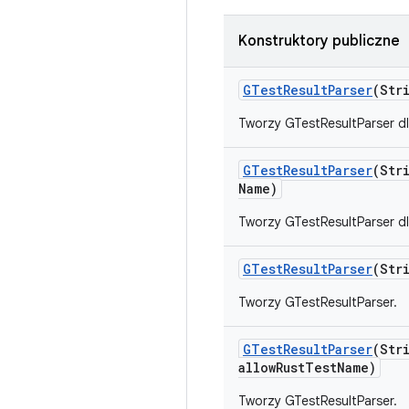
Konstruktory publiczne
GTest
Result
Parser
(Str
Tworzy GTestResultParser d
GTest
Result
Parser
(Str
Name)
Tworzy GTestResultParser d
GTest
Result
Parser
(Str
Tworzy GTestResultParser.
GTest
Result
Parser
(Str
allow
Rust
Test
Name)
Tworzy GTestResultParser.