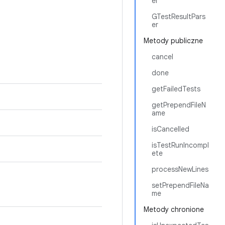
er
GTestResultPars
er
Metody publiczne
cancel
done
getFailedTests
getPrependFileN
ame
isCancelled
isTestRunIncompl
ete
processNewLines
setPrependFileNa
me
Metody chronione