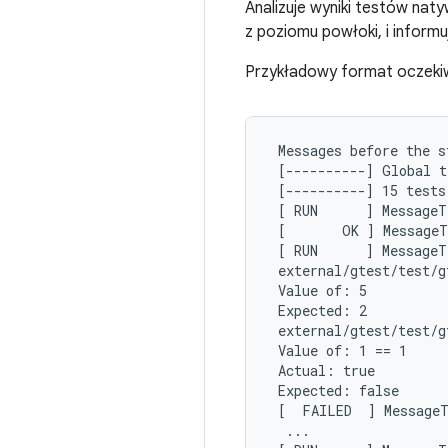
Analizuje wyniki testów na
z poziomu powłoki, i informu
Przykładowy format oczeki
 Messages before the s
 [----------] Global t
 [----------] 15 tests
 [ RUN      ] MessageT
 [       OK ] MessageT
 [ RUN      ] MessageT
 external/gtest/test/g
 Value of: 5

 Expected: 2

 external/gtest/test/g
 Value of: 1 == 1

 Actual: true

 Expected: false

 [  FAILED  ] MessageT
  ...
