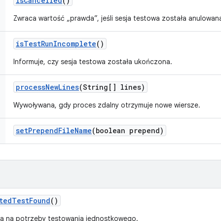
is
Cancelled
()
Zwraca wartość „prawda”, jeśli sesja testowa została anulowan
is
Test
Run
Incomplete
()
Informuje, czy sesja testowa została ukończona.
process
New
Lines
(String[] lines)
Wywoływana, gdy proces zdalny otrzymuje nowe wiersze.
set
Prepend
File
Name
(boolean prepend)
ted
Test
Found
()
a na potrzeby testowania jednostkowego.