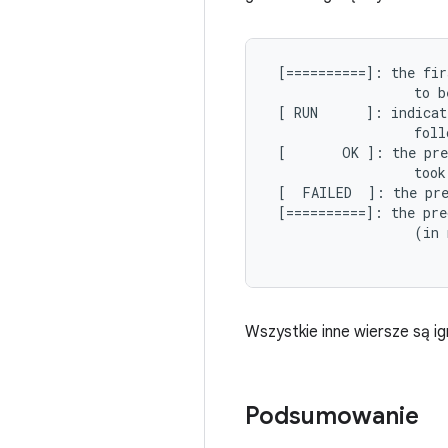
 [==========]: the fir
                  to b
 [ RUN      ]: indicat
                  foll
 [       OK ]: the pre
                  took
 [  FAILED  ]: the pre
 [==========]: the pre
                  (in 
Wszystkie inne wiersze są i
Podsumowanie