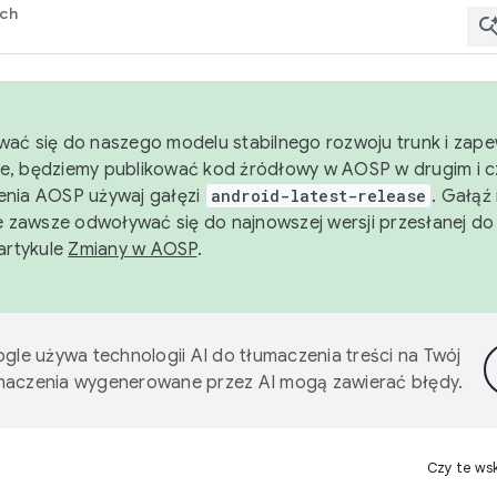
rch
wać się do naszego modelu stabilnego rozwoju trunk i zape
e, będziemy publikować kod źródłowy w AOSP w drugim i c
enia AOSP używaj gałęzi
android-latest-release
. Gałąź
 zawsze odwoływać się do najnowszej wersji przesłanej do
 artykule
Zmiany w AOSP
.
gle używa technologii AI do tłumaczenia treści na Twój
umaczenia wygenerowane przez AI mogą zawierać błędy.
Czy te ws