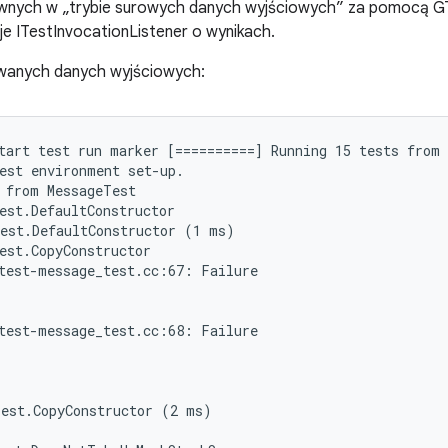
tywnych w „trybie surowych danych wyjściowych” za pomocą G
je ITestInvocationListener o wynikach.
wanych danych wyjściowych:
tart test run marker [==========] Running 15 tests from 
est environment set-up.

 from MessageTest

est.DefaultConstructor

est.DefaultConstructor (1 ms)

est.CopyConstructor

test-message_test.cc:67: Failure

test-message_test.cc:68: Failure

est.CopyConstructor (2 ms)
