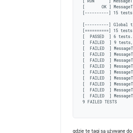
 [ RUN      ] MessageT
 [       OK ] MessageT
 [----------] 15 tests
 [----------] Global t
 [==========] 15 tests
 [  PASSED  ] 6 tests.

 [  FAILED  ] 9 tests,
 [  FAILED  ] MessageT
 [  FAILED  ] MessageT
 [  FAILED  ] MessageT
 [  FAILED  ] MessageT
 [  FAILED  ] MessageT
 [  FAILED  ] MessageT
 [  FAILED  ] MessageT
 [  FAILED  ] MessageT
 [  FAILED  ] MessageT
 9 FAILED TESTS

gdzie te tagi są używane do