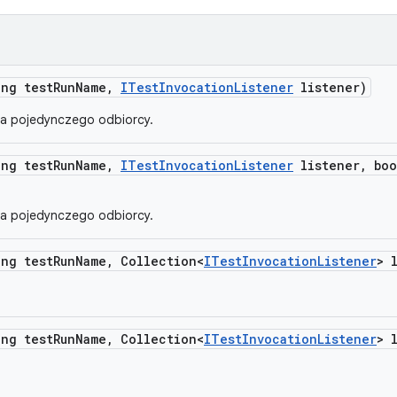
ing test
Run
Name
,
ITest
Invocation
Listener
listener)
la pojedynczego odbiorcy.
ing test
Run
Name
,
ITest
Invocation
Listener
listener
,
boo
la pojedynczego odbiorcy.
ing test
Run
Name
,
Collection<
ITest
Invocation
Listener
> 
ing test
Run
Name
,
Collection<
ITest
Invocation
Listener
> 