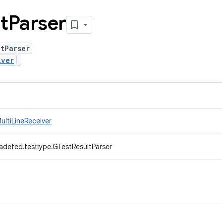
t
Parser
tParser
iver
ultiLineReceiver
adefed.testtype.GTestResultParser