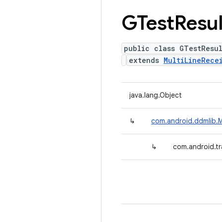
GTest
Resul
public class GTestResul
extends
MultiLineRece
java.lang.Object
↳
com.android.ddmlib.M
↳
com.android.tr