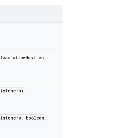
lean allow
Rust
Test
listeners)
listeners
,
boolean