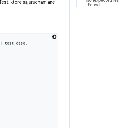
isUnexpectedTes
Test, które są uruchamiane
tFound
1 test case.
