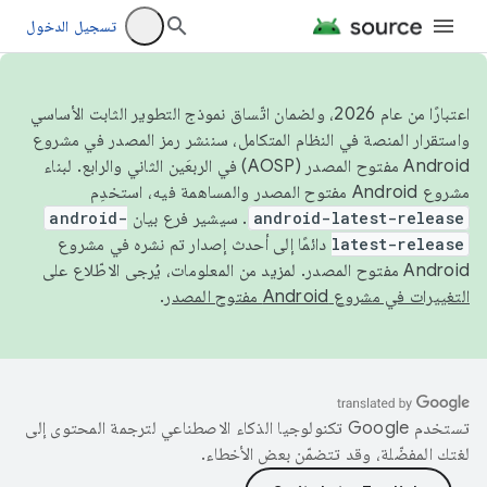
تسجيل الدخول
اعتبارًا من عام 2026، ولضمان اتّساق نموذج التطوير الثابت الأساسي
واستقرار المنصة في النظام المتكامل، سننشر رمز المصدر في مشروع
Android مفتوح المصدر (AOSP) في الربعَين الثاني والرابع. لبناء
مشروع Android مفتوح المصدر والمساهمة فيه، استخدِم
android-latest-release
. سيشير فرع بيان
android-
latest-release
دائمًا إلى أحدث إصدار تم نشره في مشروع
Android مفتوح المصدر. لمزيد من المعلومات، يُرجى الاطّلاع على
التغييرات في مشروع Android مفتوح المصدر
.
تستخدم Google تكنولوجيا الذكاء الاصطناعي لترجمة المحتوى إلى
لغتك المفضّلة، وقد تتضمّن بعض الأخطاء.