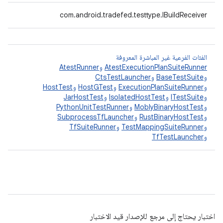
‫com.android.tradefed.testtype.IBuildReceiver
الفئات الفرعية غير المباشرة المعروفة
AtestExecutionPlanSuiteRunner
و
AtestRunner
و
BaseTestSuite
و
CtsTestLauncher
و
ExecutionPlanSuiteRunner
و
HostGTest
و
HostTest
و
ITestSuite
و
IsolatedHostTest
و
JarHostTest
و
MoblyBinaryHostTest
و
PythonUnitTestRunner
و
RustBinaryHostTest
و
SubprocessTfLauncher
و
TestMappingSuiteRunner
و
TfSuiteRunner
و
TfTestLauncher
اختبار يحتاج إلى مرجع للإصدار قيد الاختبار