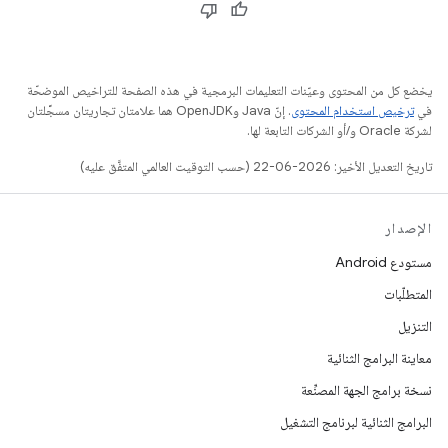
يخضع كل من المحتوى وعيّنات التعليمات البرمجية في هذه الصفحة للتراخيص الموضحّة
في
ترخيص استخدام المحتوى
. إنّ Java وOpenJDK هما علامتان تجاريتان مسجَّلتان
لشركة Oracle و/أو الشركات التابعة لها.
تاريخ التعديل الأخير: 2026-06-22 (حسب التوقيت العالمي المتفَّق عليه)
الإصدار
مستودع Android
المتطلّبات
التنزيل
معاينة البرامج الثنائية
نسخة برامج الجهة المصنِّعة
البرامج الثنائية لبرنامج التشغيل