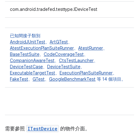
com.android.tradefed.testtype.IDeviceTest
已知間接子類別
AndroidJUnitTest
、
ArtGTest
、
AtestExecutionPlanSuiteRunner
、
AtestRunner
、
BaseTestSuite
、
CodeCoverageTest
、
CompanionAwareTest
、
CtsTestLauncher
、
DeviceTestCase
、
DeviceTestSuite
、
ExecutableTargetTest
、
ExecutionPlanSuiteRunner
、
FakeTest
、
GTest
、
GoogleBenchmarkTest
等 14 個項目。
需要參照
ITestDevice
的物件介面。