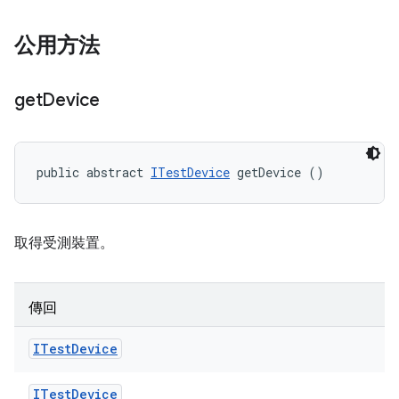
公用方法
get
Device
public abstract 
ITestDevice
 getDevice ()
取得受測裝置。
傳回
ITest
Device
ITest
Device