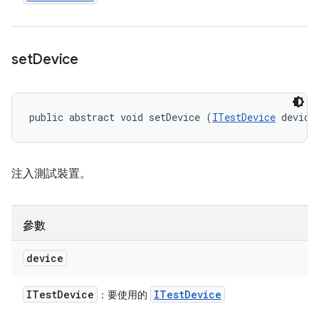
set
Device
public abstract void setDevice (
ITestDevice
 device
注入測試裝置。
參數
device
ITest
Device
ITest
Device
：要使用的