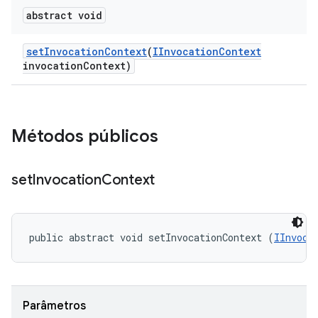
abstract void
set
Invocation
Context
(
IInvocation
Context
invocation
Context)
Métodos públicos
set
Invocation
Context
public abstract void setInvocationContext (
IInvoca
Parâmetros