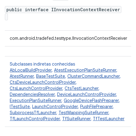
public interface IInvocationContextReceiver
com.android.tradefed.testtype.IInvocationContextReceiver
Subclasses indiretas conhecidas
AbLocalBuildProvider
,
AtestExecutionPlanSuiteRunner
,
AtestRunner
,
BaseTestSuite
,
ClusterCommandLauncher
,
CtsDeviceLaunchControlProvider
,
CtsLaunchControlProvider
,
CtsTestLauncher
,
DependenciesResolver
,
DeviceLaunchControlProvider
,
ExecutionPlanSuiteRunner
,
GoogleDeviceFlashPreparer
,
ITestSuite
,
LaunchControlProvider
,
PushFilePreparer
,
SubprocessTfLauncher
,
TestMappingSuiteRunner
,
TfLaunchControlProvider
,
TfSuiteRunner
,
TfTestLauncher