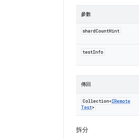
參數
shard
Count
Hint
test
Info
傳回
Collection<
IRemote
Test
>
拆分