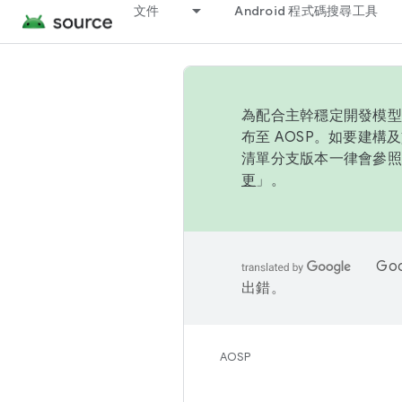
文件
Android 程式碼搜尋工具
為配合主幹穩定開發模型，
布至 AOSP。如要建構及
清單分支版本一律會參照推
更
」。
Go
出錯。
AOSP