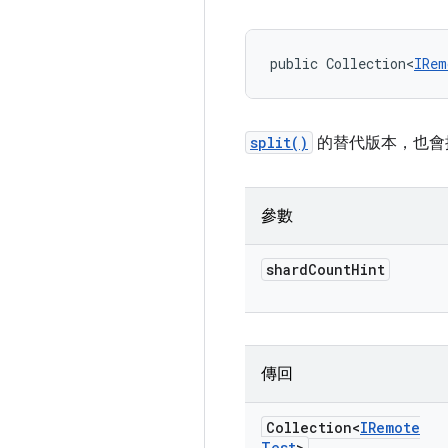
public Collection<
IRem
split()
的替代版本，也會提
參數
shard
Count
Hint
傳回
Collection<
IRemote
Test
>