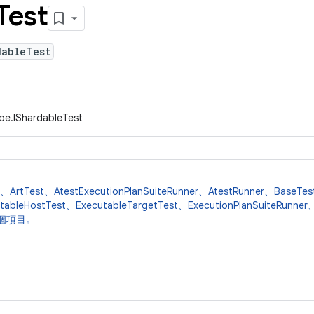
Test
dableTest
ype.IShardableTest
、
ArtTest
、
AtestExecutionPlanSuiteRunner
、
AtestRunner
、
BaseTes
tableHostTest
、
ExecutableTargetTest
、
ExecutionPlanSuiteRunner
 個項目。