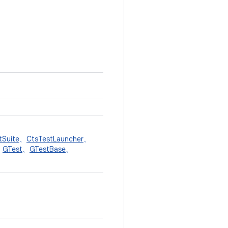
tSuite
、
CtsTestLauncher
、
、
GTest
、
GTestBase
、