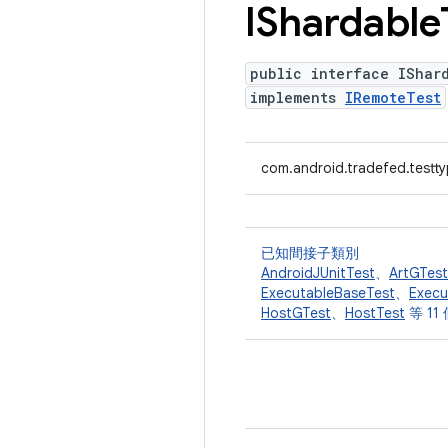
IShardable
public interface IShar
implements
IRemoteTest
com.android.tradefed.testt
已知間接子類別
AndroidJUnitTest
、
ArtGTest
ExecutableBaseTest
、
Execu
HostGTest
、
HostTest
等 11