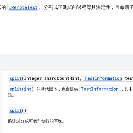
試的
IRemoteTest
。分割成子測試的過程應具決定性，且每個
split
(Integer shard
Count
Hint
,
Test
Information
tes
split(int)
TestInformation
的替代版本，也會提供
，其中
訊。
split
()
將測試分成可個別執行的區塊。