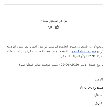
هل كان المحتوى مفيدًا؟
يخضع كل من المحتوى وعيّنات التعليمات البرمجية في هذه الصفحة للتراخيص الموضحّة
في
ترخيص استخدام المحتوى
. إنّ Java وOpenJDK هما علامتان تجاريتان مسجَّلتان
لشركة Oracle و/أو الشركات التابعة لها.
تاريخ التعديل الأخير: 2026-06-22 (حسب التوقيت العالمي المتفَّق عليه)
الإصدار
مستودع Android
المتطلّبات
التنزيل