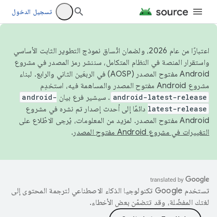
تسجيل الدخول
اعتبارًا من عام 2026، ولضمان اتّساق نموذج التطوير الثابت الأساسي
واستقرار المنصة في النظام المتكامل، سننشر رمز المصدر في مشروع
Android مفتوح المصدر (AOSP) في الربعَين الثاني والرابع. لبناء
مشروع Android مفتوح المصدر والمساهمة فيه، استخدِم
android-latest-release
. سيشير فرع بيان
android-
latest-release
دائمًا إلى أحدث إصدار تم نشره في مشروع
Android مفتوح المصدر. لمزيد من المعلومات، يُرجى الاطّلاع على
التغييرات في مشروع Android مفتوح المصدر
.
تستخدم Google تكنولوجيا الذكاء الاصطناعي لترجمة المحتوى إلى
لغتك المفضّلة، وقد تتضمّن بعض الأخطاء.