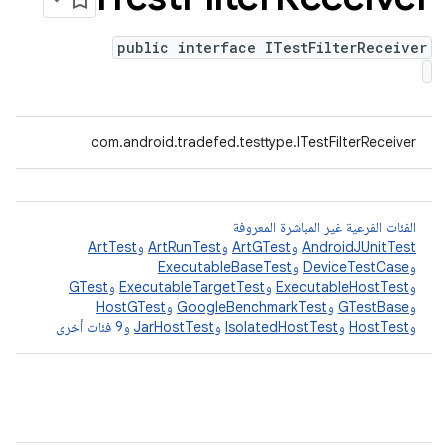
public interface ITestFilterReceiver
‫com.android.tradefed.testtype.ITestFilterReceiver
الفئات الفرعية غير المباشرة المعروفة
AndroidJUnitTest
و
ArtGTest
و
ArtRunTest
و
ArtTest
و
DeviceTestCase
و
ExecutableBaseTest
و
ExecutableHostTest
و
ExecutableTargetTest
و
GTest
و
GTestBase
و
GoogleBenchmarkTest
و
HostGTest
و
HostTest
و
IsolatedHostTest
و
JarHostTest
و9 فئات أخرى