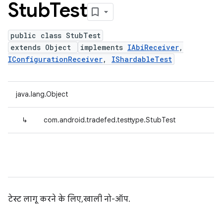
Stub
Test
public class StubTest
extends Object
implements
IAbiReceiver
,
IConfigurationReceiver
,
IShardableTest
java.lang.Object
↳
com.android.tradefed.testtype.StubTest
टेस्ट लागू करने के लिए, खाली नो-ऑप.