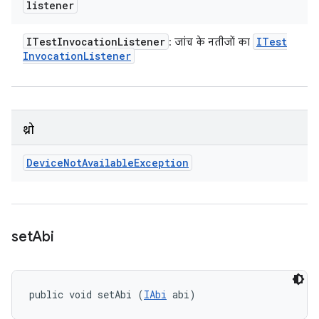
listener
ITest
Invocation
Listener
ITest
: जांच के नतीजों का
Invocation
Listener
थ्रो
Device
Not
Available
Exception
set
Abi
public void setAbi (
IAbi
 abi)