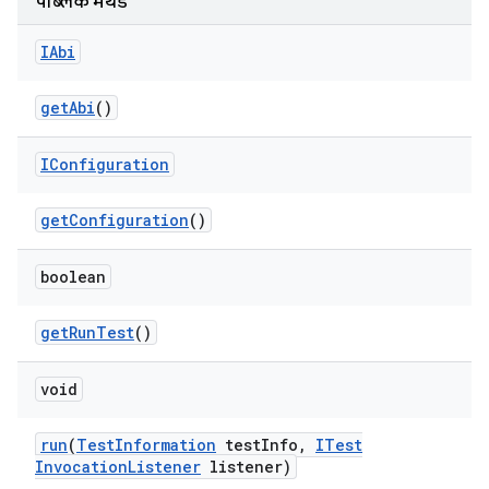
पब्लिक मेथड
IAbi
get
Abi
()
IConfiguration
get
Configuration
()
boolean
get
Run
Test
()
void
run
(
Test
Information
test
Info
,
ITest
Invocation
Listener
listener)