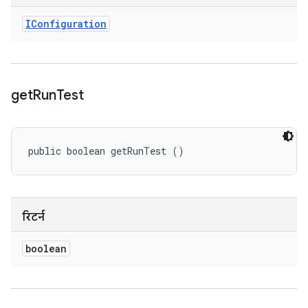
IConfiguration
get
Run
Test
public boolean getRunTest ()
रिटर्न
boolean