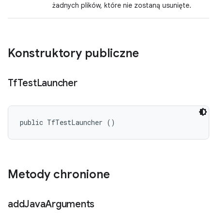
żadnych plików, które nie zostaną usunięte.
Konstruktory publiczne
Tf
Test
Launcher
public TfTestLauncher ()
Metody chronione
add
Java
Arguments