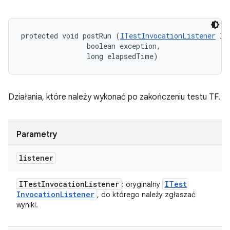
protected void postRun (
ITestInvocationListener
 li
                boolean exception, 

                long elapsedTime)
Działania, które należy wykonać po zakończeniu testu TF.
Parametry
listener
ITest
Invocation
Listener
ITest
: oryginalny
Invocation
Listener
, do którego należy zgłaszać
wyniki.