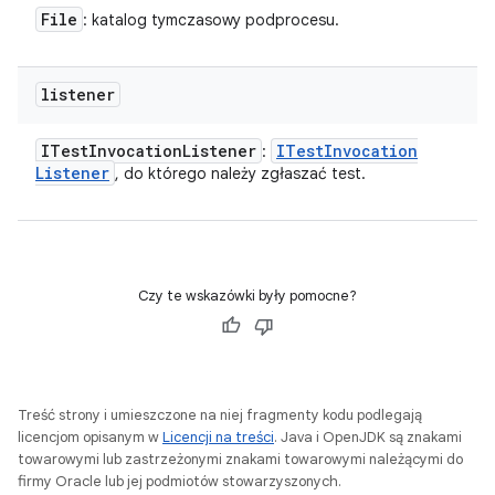
File
: katalog tymczasowy podprocesu.
listener
ITest
Invocation
Listener
ITest
Invocation
:
Listener
, do którego należy zgłaszać test.
Czy te wskazówki były pomocne?
Treść strony i umieszczone na niej fragmenty kodu podlegają
licencjom opisanym w
Licencji na treści
. Java i OpenJDK są znakami
towarowymi lub zastrzeżonymi znakami towarowymi należącymi do
firmy Oracle lub jej podmiotów stowarzyszonych.