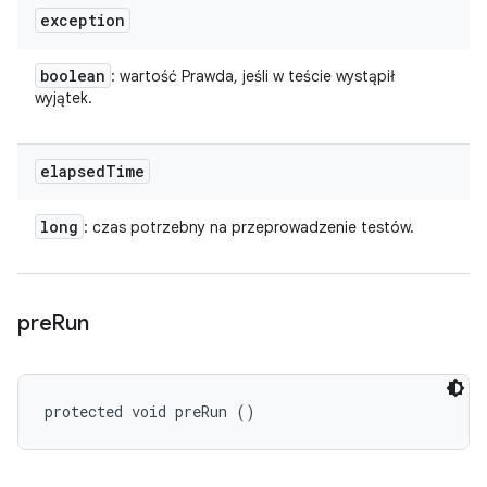
exception
boolean
: wartość Prawda, jeśli w teście wystąpił
wyjątek.
elapsed
Time
long
: czas potrzebny na przeprowadzenie testów.
pre
Run
protected void preRun ()