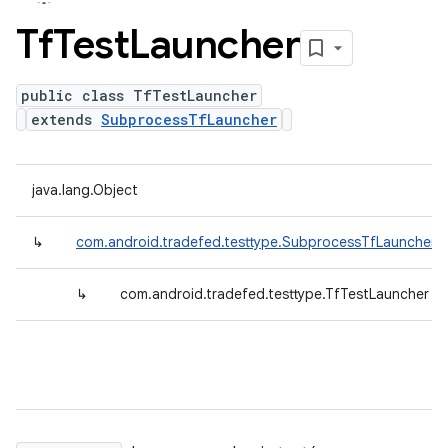
Tf
Test
Launcher
public class TfTestLauncher
extends
SubprocessTfLauncher
java.lang.Object
↳
com.android.tradefed.testtype.SubprocessTfLauncher
↳
com.android.tradefed.testtype.TfTestLauncher