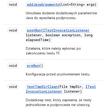
void
add
Java
Arguments
(List<String> args)
Umożliwia dodanie dodatkowych parametrów
Java do wywołania podprocesu.
void
post
Run
(
ITest
Invocation
Listener
listener
,
boolean exception
,
long
elapsed
Time)
Działania, które należy wykonać po
zakończeniu testu TF.
void
pre
Run
()
Konfiguracja przed uruchomieniem testu.
void
test
Tmp
Dir
Clean
(File tmp
Dir
,
ITest
Invocation
Listener
listener)
Dodatkowy test, który zapewnia, że testy
jednostkowe w podprocesie nie utworzą