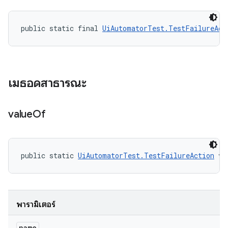
public static final 
UiAutomatorTest.TestFailureAct
เมธอดสาธารณะ
value
Of
public static 
UiAutomatorTest.TestFailureAction
 va
พารามิเตอร์
name