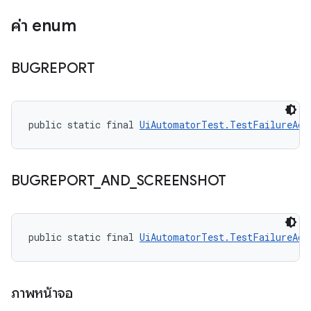
ค่า enum
BUGREPORT
public static final 
UiAutomatorTest.TestFailureAct
BUGREPORT
_
AND
_
SCREENSHOT
public static final 
UiAutomatorTest.TestFailureAct
ภาพหน้าจอ