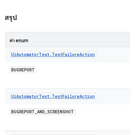
สรุป
ค่า enum
Ui
Automator
Test
.
Test
Failure
Action
BUGREPORT
Ui
Automator
Test
.
Test
Failure
Action
BUGREPORT
_
AND
_
SCREENSHOT