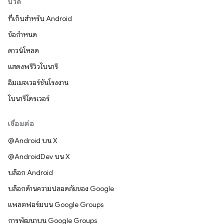
บิวด์
ที่เก็บสำหรับ Android
ข้อกำหนด
ดาวน์โหลด
แสดงพรีวิวไบนารี
อิมเมจเวอร์ชันโรงงาน
ไบนารีไดรเวอร์
เชื่อมต่อ
@Android บน X
@AndroidDev บน X
บล็อก Android
บล็อกด้านความปลอดภัยของ Google
แพลตฟอร์มบน Google Groups
การพัฒนาบน Google Groups