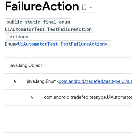
Failure
Action
public static final enum
UiAutomatorTest.TestFailureAction
extends
Enum<
UiAutomatorTest.TestFailureAction
>
java.lang.Object
↳
java.lang.Enum<
com.android.tradefed.testtype.UiAutom
↳
com.android.tradefed.testtype.UiAutomatorTes