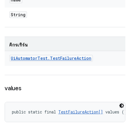
String
คิกรีเทิร์น
Ui
Automator
Test
.
Test
Failure
Action
values
public static final 
TestFailureAction[]
 values ()