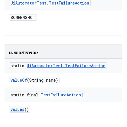
Ui
Automator
Test
.
Test
Failure
Action
SCREENSHOT
เมธอดสาธารณะ
static
Ui
Automator
Test
.
Test
Failure
Action
value
Of
(String name)
static final
Test
Failure
Action[]
values
()