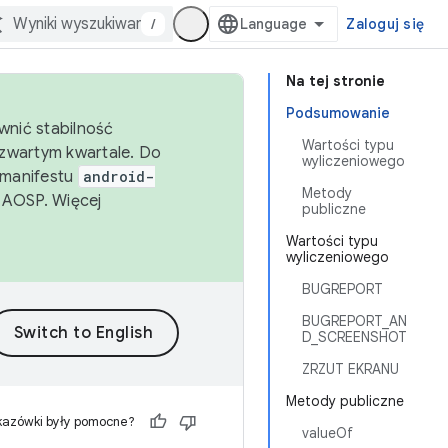
/
Zaloguj się
Na tej stronie
Podsumowanie
wnić stabilność
Wartości typu
zwartym kwartale. Do
wyliczeniowego
 manifestu
android-
Metody
 AOSP. Więcej
publiczne
Wartości typu
wyliczeniowego
BUGREPORT
BUGREPORT_AN
D_SCREENSHOT
ZRZUT EKRANU
Metody publiczne
kazówki były pomocne?
valueOf