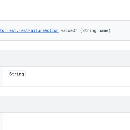
torTest.TestFailureAction
 valueOf (String name)
String