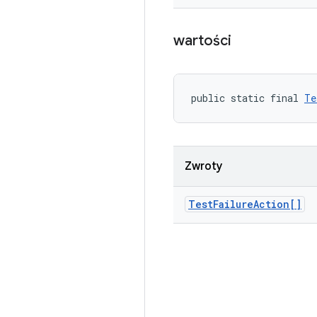
wartości
public static final 
Te
Zwroty
Test
Failure
Action[]