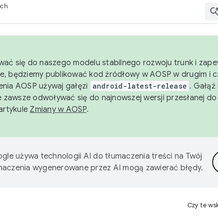
rch
wać się do naszego modelu stabilnego rozwoju trunk i zape
e, będziemy publikować kod źródłowy w AOSP w drugim i c
enia AOSP używaj gałęzi
android-latest-release
. Gałąź
 zawsze odwoływać się do najnowszej wersji przesłanej do
 artykule
Zmiany w AOSP
.
gle używa technologii AI do tłumaczenia treści na Twój
umaczenia wygenerowane przez AI mogą zawierać błędy.
Czy te ws