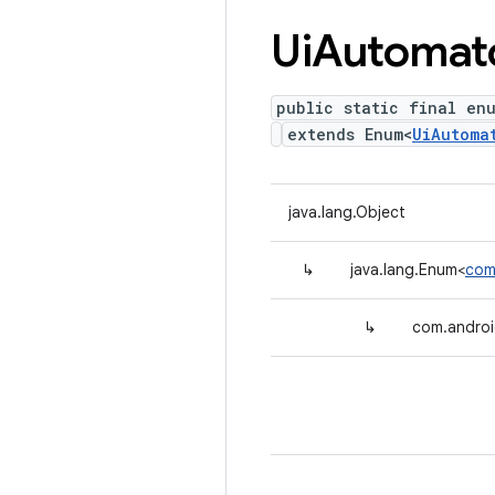
Ui
Automat
public static final en
extends Enum<
UiAutoma
java.lang.Object
↳
java.lang.Enum<
com
↳
com.androi