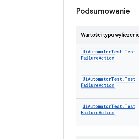
Podsumowanie
Wartości typu wyliczen
Ui
Automator
Test
.
Test
Failure
Action
Ui
Automator
Test
.
Test
Failure
Action
Ui
Automator
Test
.
Test
Failure
Action