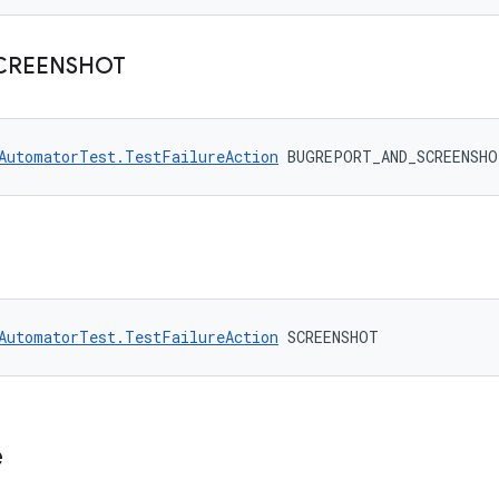
CREENSHOT
AutomatorTest.TestFailureAction
 BUGREPORT_AND_SCREENSHO
AutomatorTest.TestFailureAction
 SCREENSHOT
e