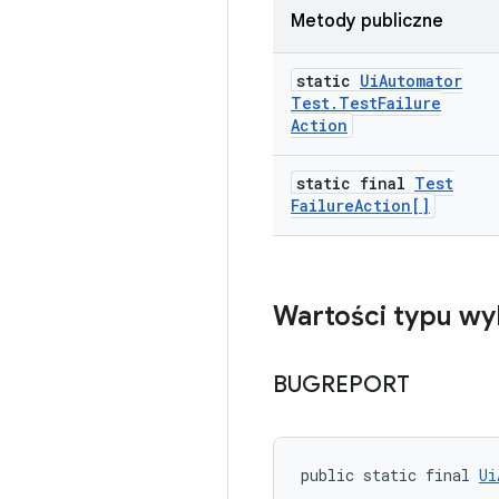
Metody publiczne
static
Ui
Automator
Test
.
Test
Failure
Action
static final
Test
Failure
Action[]
Wartości typu wy
BUGREPORT
public static final 
Ui