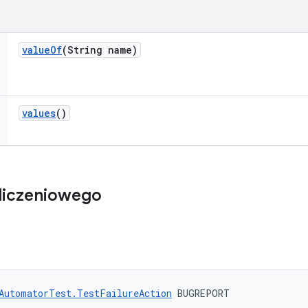
value
Of
(String name)
values
()
liczeniowego
AutomatorTest.TestFailureAction
 BUGREPORT