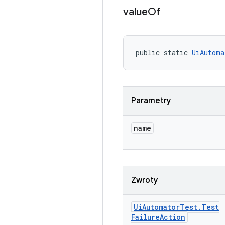
value
Of
public static 
UiAutoma
Parametry
name
Zwroty
Ui
Automator
Test
.
Test
Failure
Action