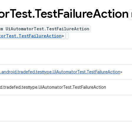
or
Test
.
Test
Failure
Action
um UiAutomatorTest.TestFailureAction
torTest.TestFailureAction
>
.android.tradefed.testtype.UiAutomatorTest.TestFailureAction
>
d.tradefed.testtype.UiAutomatorTest.TestFailureAction