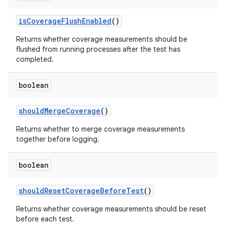
is
Coverage
Flush
Enabled
()
Returns whether coverage measurements should be
flushed from running processes after the test has
completed.
boolean
should
Merge
Coverage
()
Returns whether to merge coverage measurements
together before logging.
boolean
should
Reset
Coverage
Before
Test
()
Returns whether coverage measurements should be reset
before each test.