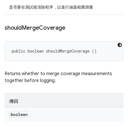
是否要在測試後清除程序，以進行涵蓋範圍測量
should
Merge
Coverage
public boolean shouldMergeCoverage ()
Returns whether to merge coverage measurements
together before logging.
傳回
boolean