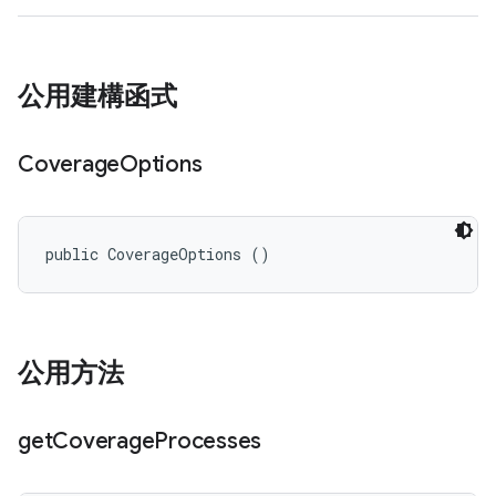
公用建構函式
Coverage
Options
public CoverageOptions ()
公用方法
get
Coverage
Processes