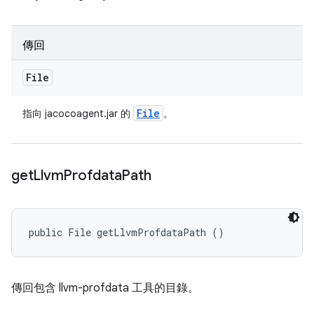
傳回
File
File
指向 jacocoagent.jar 的
。
get
Llvm
Profdata
Path
public File getLlvmProfdataPath ()
傳回包含 llvm-profdata 工具的目錄。