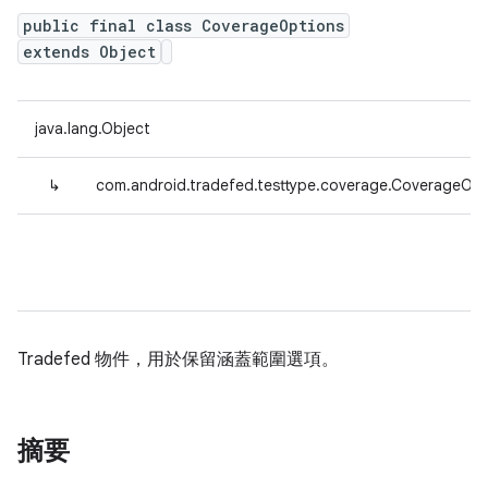
public final class CoverageOptions
extends Object
java.lang.Object
↳
com.android.tradefed.testtype.coverage.CoverageOpt
Tradefed 物件，用於保留涵蓋範圍選項。
摘要