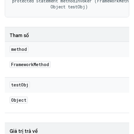
protected Statement methodInvoker (FrameworkMethod 
                Object testObj)
Tham số
method
Framework
Method
test
Obj
Object
Giá trị trả về