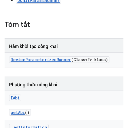
JUnitParamsRunner
Tóm tắt
Hàm khởi tạo công khai
Device
Parameterized
Runner
(Class<?> klass)
Phương thức công khai
IAbi
get
Abi
()
Test
Information