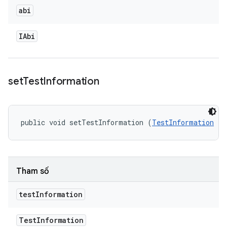
abi
IAbi
set
Test
Information
public void setTestInformation (
TestInformation
 te
Tham số
test
Information
Test
Information