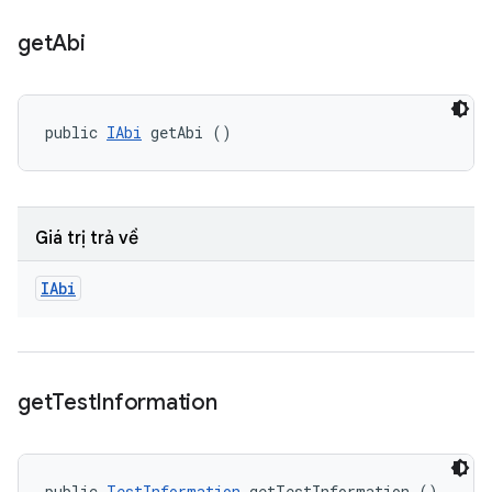
get
Abi
public 
IAbi
 getAbi ()
Giá trị trả về
IAbi
get
Test
Information
public 
TestInformation
 getTestInformation ()