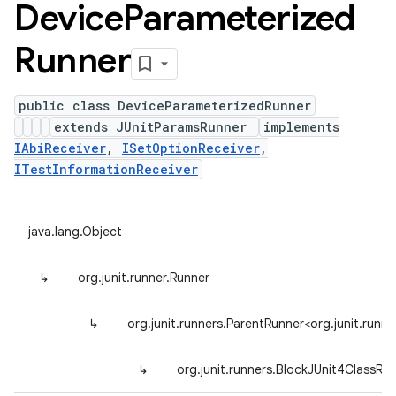
Device
Parameterized
Runner
public class DeviceParameterizedRunner
extends JUnitParamsRunner
implements
IAbiReceiver
,
ISetOptionReceiver
,
ITestInformationReceiver
java.lang.Object
↳
org.junit.runner.Runner
↳
org.junit.runners.ParentRunner<org.junit.ru
↳
org.junit.runners.BlockJUnit4ClassRu