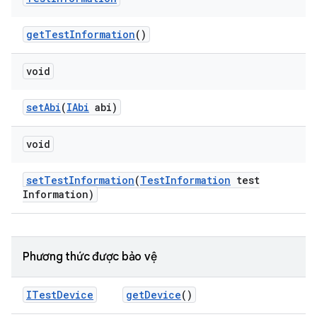
get
Test
Information
()
void
set
Abi
(
IAbi
abi)
void
set
Test
Information
(
Test
Information
test
Information)
Phương thức được bảo vệ
ITest
Device
get
Device
()