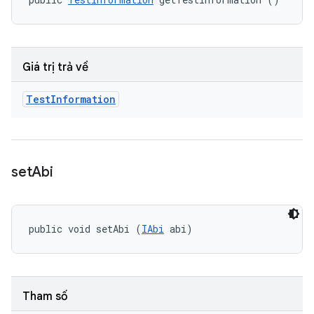
Giá trị trả về
Test
Information
set
Abi
public void setAbi (
IAbi
 abi)
Tham số