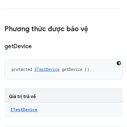
Phương thức được bảo vệ
get
Device
protected 
ITestDevice
 getDevice ()
Giá trị trả về
ITest
Device