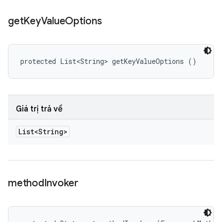
get
Key
Value
Options
protected List<String> getKeyValueOptions ()
Giá trị trả về
List<String>
method
Invoker