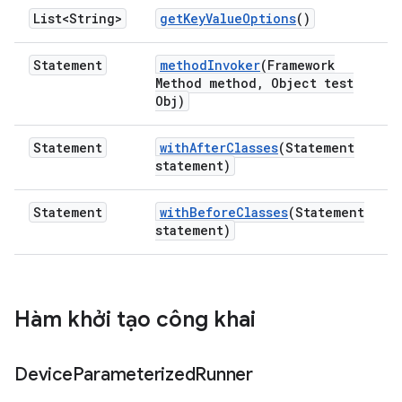
List<String>
get
Key
Value
Options
()
Statement
method
Invoker
(Framework
Method method
,
Object test
Obj)
Statement
with
After
Classes
(Statement
statement)
Statement
with
Before
Classes
(Statement
statement)
Hàm khởi tạo công khai
Device
Parameterized
Runner