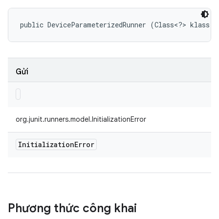
public DeviceParameterizedRunner (Class<?> klass)
Gửi
org.junit.runners.model.InitializationError
Initialization
Error
Phương thức công khai