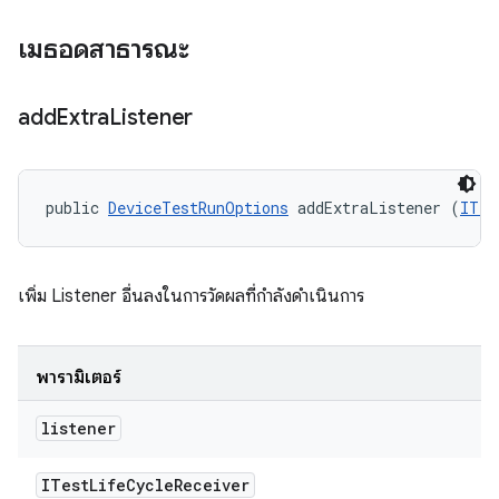
เมธอดสาธารณะ
add
Extra
Listener
public 
DeviceTestRunOptions
 addExtraListener (
ITes
เพิ่ม Listener อื่นลงในการวัดผลที่กำลังดำเนินการ
พารามิเตอร์
listener
ITest
Life
Cycle
Receiver