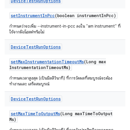
Device
Test
Run
Options
set
Instrument
In
Pcc
(boolean instrument
In
Pcc)
กำหนดว่าจะเพิ่ม --instrument-in-pcc ลงใน "am instrument" ที่
ใช้จากฝั่งโฮสต์หรือไม่
Device
Test
Run
Options
set
Max
Instrumentation
Timeout
Ms
(Long max
Instrumentation
Timeout
Ms)
กำหนดเวลาสูงสุด (เป็นมิลลิวินาที) ที่การวัดผลที่สมบูรณ์จะต้อง
ทำงานและ เสร็จสมบูรณ์
Device
Test
Run
Options
set
Max
Time
To
Output
Ms
(Long max
Time
To
Output
Ms)