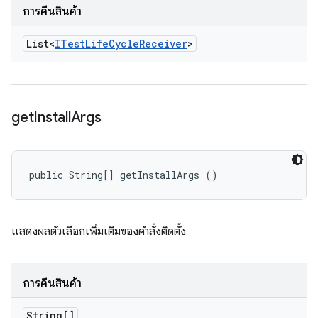
การคืนสินค้า
List<
ITest
Life
Cycle
Receiver
>
get
Install
Args
public String[] getInstallArgs ()
แสดงผลตัวเลือกเพิ่มเติมของคำสั่งติดตั้ง
การคืนสินค้า
String[]