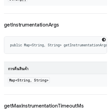
get
Instrumentation
Args
public Map<String, String> getInstrumentationArgs 
การคืนสินค้า
Map<String
,
String>
get
Max
Instrumentation
Timeout
Ms