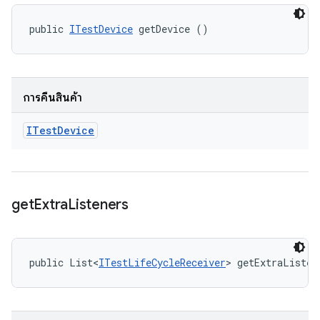
public 
ITestDevice
 getDevice ()
การคืนสินค้า
ITest
Device
get
Extra
Listeners
public List<
ITestLifeCycleReceiver
> getExtraListen