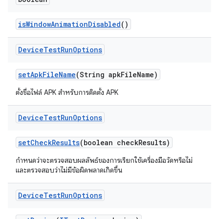
is
Window
Animation
Disabled
()
Device
Test
Run
Options
set
Apk
File
Name
(String apk
File
Name)
ตั้งชื่อไฟล์ APK สำหรับการติดตั้ง APK
Device
Test
Run
Options
set
Check
Results
(boolean check
Results)
กำหนดว่าจะตรวจสอบผลลัพธ์ของการเรียกใช้เครื่องมือวัดหรือไม่
และตรวจสอบว่าไม่มีข้อผิดพลาดเกิดขึ้น
Device
Test
Run
Options