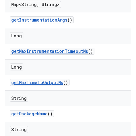
Map<String
,
String>
get
Instrumentation
Args
()
Long
get
Max
Instrumentation
Timeout
Ms
()
Long
get
Max
Time
To
Output
Ms
()
String
get
Package
Name
()
String