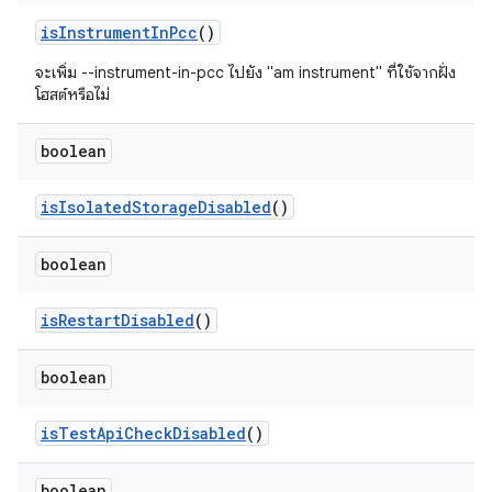
is
Instrument
In
Pcc
()
จะเพิ่ม --instrument-in-pcc ไปยัง "am instrument" ที่ใช้จากฝั่ง
โฮสต์หรือไม่
boolean
is
Isolated
Storage
Disabled
()
boolean
is
Restart
Disabled
()
boolean
is
Test
Api
Check
Disabled
()
boolean