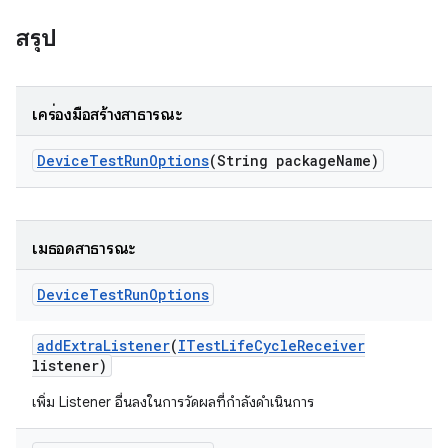
สรุป
เครื่องมือสร้างสาธารณะ
Device
Test
Run
Options
(String package
Name)
เมธอดสาธารณะ
Device
Test
Run
Options
add
Extra
Listener
(
ITest
Life
Cycle
Receiver
listener)
เพิ่ม Listener อื่นลงในการวัดผลที่กำลังดำเนินการ