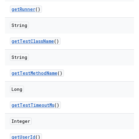
get
Runner
()
String
get
Test
Class
Name
()
String
get
Test
Method
Name
()
Long
get
Test
Timeout
Ms
()
Integer
get
User
Id
()