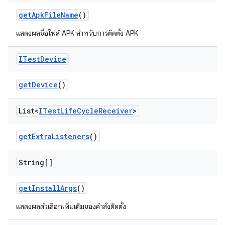
get
Apk
File
Name
()
แสดงผลชื่อไฟล์ APK สำหรับการติดตั้ง APK
ITest
Device
get
Device
()
List<
ITest
Life
Cycle
Receiver
>
get
Extra
Listeners
()
String[]
get
Install
Args
()
แสดงผลตัวเลือกเพิ่มเติมของคำสั่งติดตั้ง