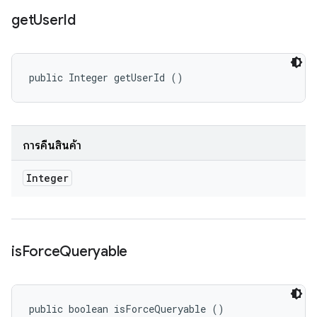
get
User
Id
public Integer getUserId ()
การคืนสินค้า
Integer
is
Force
Queryable
public boolean isForceQueryable ()