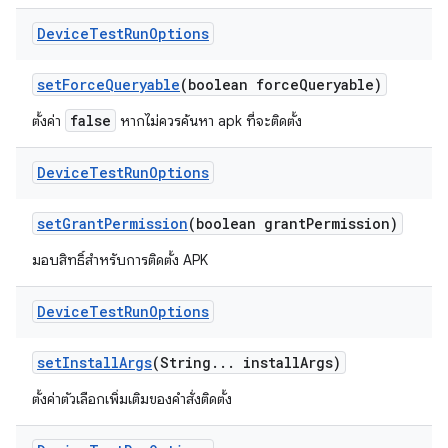
Device
Test
Run
Options
set
Force
Queryable
(boolean force
Queryable)
false
ตั้งค่า
หากไม่ควรค้นหา apk ที่จะติดตั้ง
Device
Test
Run
Options
set
Grant
Permission
(boolean grant
Permission)
มอบสิทธิ์สำหรับการติดตั้ง APK
Device
Test
Run
Options
set
Install
Args
(String
.
.
.
install
Args)
ตั้งค่าตัวเลือกเพิ่มเติมของคำสั่งติดตั้ง