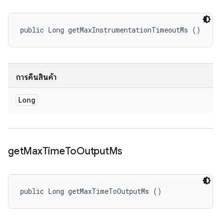
public Long getMaxInstrumentationTimeoutMs ()
การคืนสินค้า
Long
get
Max
Time
To
Output
Ms
public Long getMaxTimeToOutputMs ()