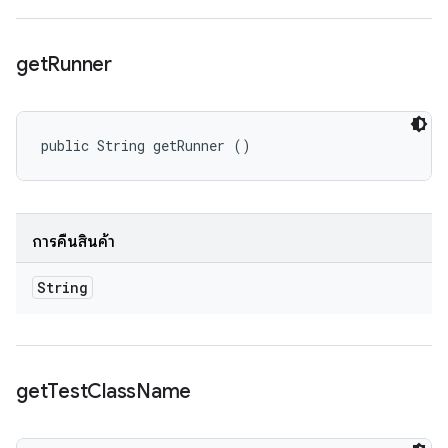
get
Runner
public String getRunner ()
การคืนสินค้า
String
get
Test
Class
Name