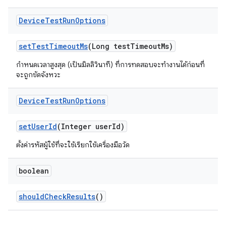
Device
Test
Run
Options
set
Test
Timeout
Ms
(Long test
Timeout
Ms)
กำหนดเวลาสูงสุด (เป็นมิลลิวินาที) ที่การทดสอบจะทำงานได้ก่อนที่
จะถูกขัดจังหวะ
Device
Test
Run
Options
set
User
Id
(Integer user
Id)
ตั้งค่ารหัสผู้ใช้ที่จะใช้เรียกใช้เครื่องมือวัด
boolean
should
Check
Results
()