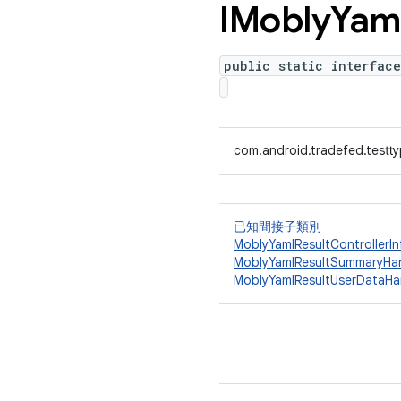
IMobly
Yam
public static interface
com.android.tradefed.testty
已知間接子類別
MoblyYamlResultControllerIn
MoblyYamlResultSummaryHa
MoblyYamlResultUserDataHa