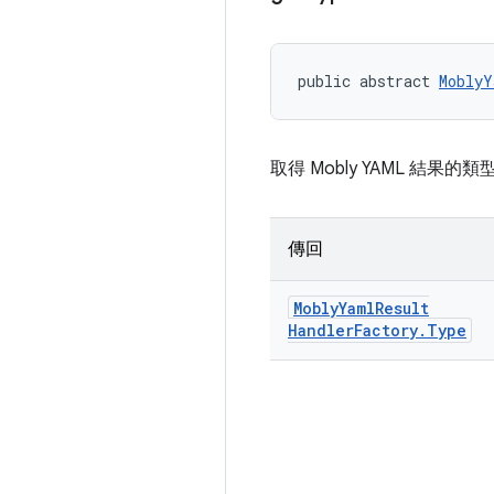
public abstract 
MoblyY
取得 Mobly YAML 結果的類
傳回
Mobly
Yaml
Result
Handler
Factory
.
Type