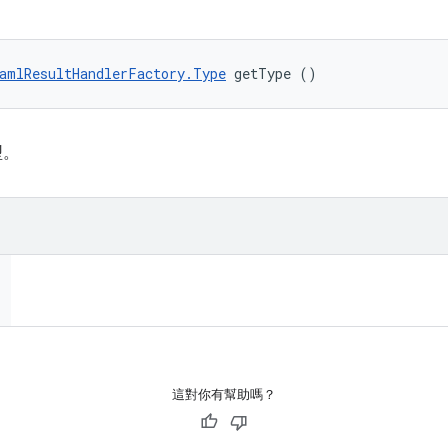
amlResultHandlerFactory.Type
 getType ()
型。
這對你有幫助嗎？