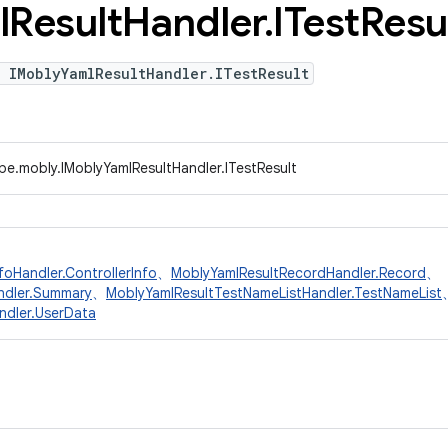
l
Result
Handler
.
ITest
Resu
 IMoblyYamlResultHandler.ITestResult
pe.mobly.IMoblyYamlResultHandler.ITestResult
foHandler.ControllerInfo
、
MoblyYamlResultRecordHandler.Record
、
ndler.Summary
、
MoblyYamlResultTestNameListHandler.TestNameList
ndler.UserData