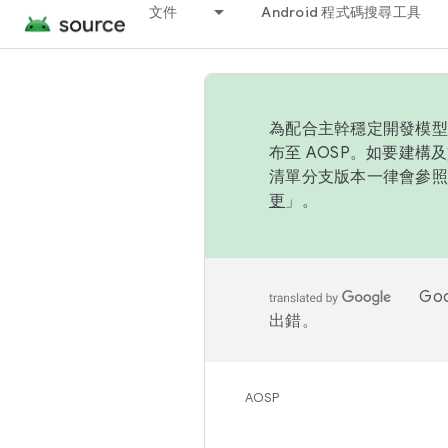
文件
Android 程式碼搜尋工具
為配合主幹穩定開發模型，
布至 AOSP。如要建構及
清單分支版本一律會參照推
更
」。
Go
出錯。
AOSP