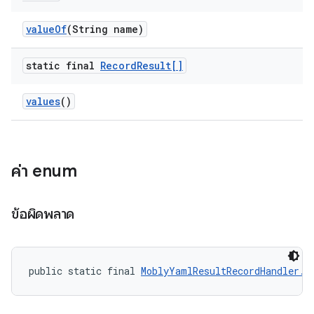
value
Of
(String name)
static final
Record
Result[]
values
()
ค่า enum
ข้อผิดพลาด
public static final 
MoblyYamlResultRecordHandler.R