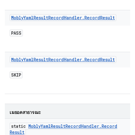
Mobly
Yaml
Result
Record
Handler
.
Record
Result
PASS
Mobly
Yaml
Result
Record
Handler
.
Record
Result
SKIP
เมธอดสาธารณะ
static
Mobly
Yaml
Result
Record
Handler
.
Record
Result