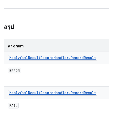
สรุป
ค่า enum
Mobly
Yaml
Result
Record
Handler
.
Record
Result
ERROR
Mobly
Yaml
Result
Record
Handler
.
Record
Result
FAIL