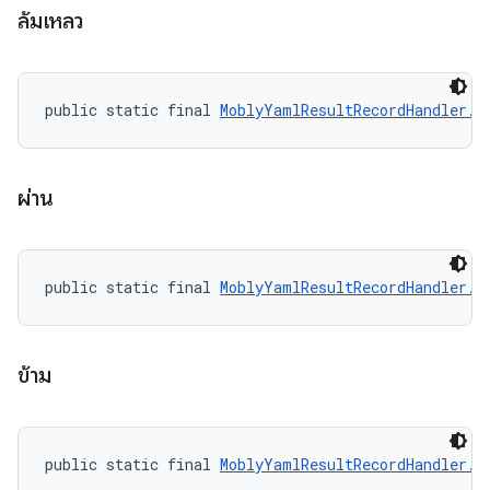
ล้มเหลว
public static final 
MoblyYamlResultRecordHandler.R
ผ่าน
public static final 
MoblyYamlResultRecordHandler.R
ข้าม
public static final 
MoblyYamlResultRecordHandler.R