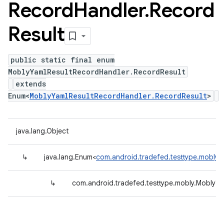
Record
Handler
.
Record
Result
public static final enum
MoblyYamlResultRecordHandler.RecordResult
extends
Enum<
MoblyYamlResultRecordHandler.RecordResult
>
java.lang.Object
↳
java.lang.Enum<
com.android.tradefed.testtype.mobly.
↳
com.android.tradefed.testtype.mobly.MoblyYa