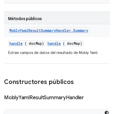
Métodos públicos
Mobly
Yaml
Result
Summary
Handler
.
Summary
handle
( doc
Map)
handle
( docMap)
Extrae campos de datos del resultado de Mobly Yaml.
Constructores públicos
Mobly
Yaml
Result
Summary
Handler