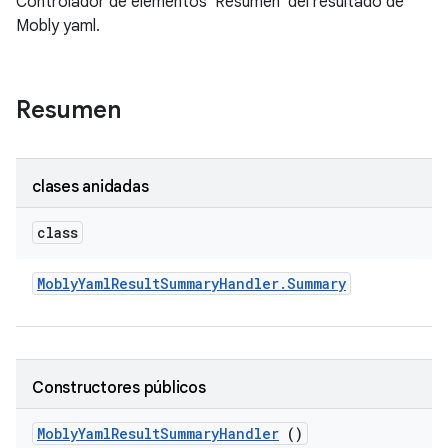
Controlador de elementos 'Resumen' del resultado de
Mobly yaml.
Resumen
clases anidadas
class
Mobly
Yaml
Result
Summary
Handler
.
Summary
Constructores públicos
Mobly
Yaml
Result
Summary
Handler
()