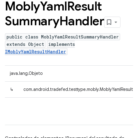
Mobly
Yaml
Result
Summary
Handler
public class MoblyYamlResultSummaryHandler
extends Object
implements
IMoblyYamlResultHandler
java.lang.Objeto
↳
com.android.tradefed.testtype.mobly.MoblyYamlResultS