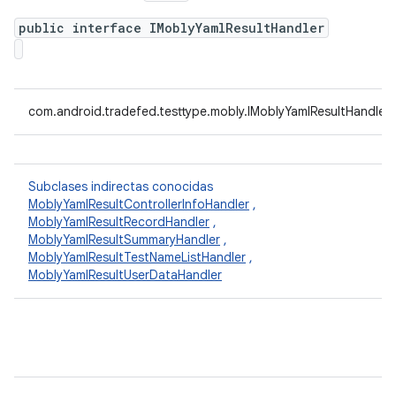
public interface IMoblyYamlResultHandler
com.android.tradefed.testtype.mobly.IMoblyYamlResultHandler
Subclases indirectas conocidas
MoblyYamlResultControllerInfoHandler
,
MoblyYamlResultRecordHandler
,
MoblyYamlResultSummaryHandler
,
MoblyYamlResultTestNameListHandler
,
MoblyYamlResultUserDataHandler