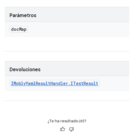
Parámetros
doc
Map
Devoluciones
IMobly
Yaml
Result
Handler
.
ITest
Result
¿Te ha resultado útil?