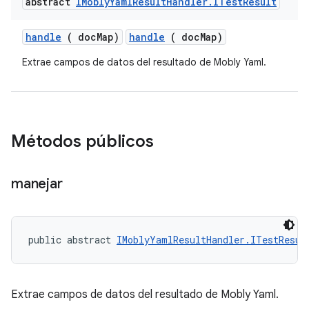
abstract
IMobly
Yaml
Result
Handler
.
ITest
Result
handle
( doc
Map)
handle
( docMap)
Extrae campos de datos del resultado de Mobly Yaml.
Métodos públicos
manejar
public abstract 
IMoblyYamlResultHandler.ITestResul
Extrae campos de datos del resultado de Mobly Yaml.