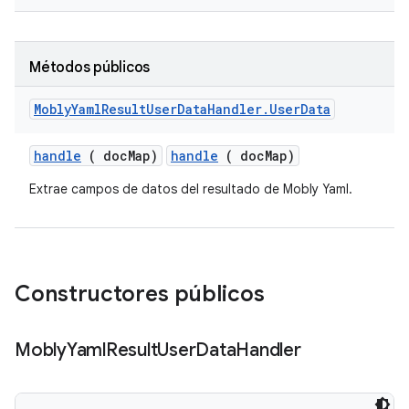
Métodos públicos
Mobly
Yaml
Result
User
Data
Handler
.
User
Data
handle
( doc
Map)
handle
( docMap)
Extrae campos de datos del resultado de Mobly Yaml.
Constructores públicos
Mobly
Yaml
Result
User
Data
Handler