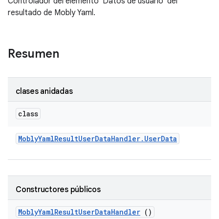
Controlador del elemento 'Datos de usuario' del
resultado de Mobly Yaml.
Resumen
clases anidadas
class
Mobly
Yaml
Result
User
Data
Handler
.
User
Data
Constructores públicos
Mobly
Yaml
Result
User
Data
Handler
()