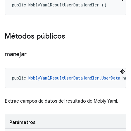
public MoblyYamlResultUserDataHandler ()
Métodos públicos
manejar
public 
MoblyYamlResultUserDataHandler.UserData
 han
Extrae campos de datos del resultado de Mobly Yaml.
Parámetros