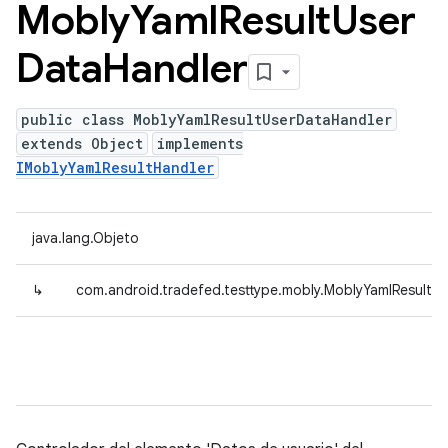
Mobly
Yaml
Result
User
Data
Handler
public class MoblyYamlResultUserDataHandler
extends Object
implements
IMoblyYamlResultHandler
java.lang.Objeto
↳
com.android.tradefed.testtype.mobly.MoblyYamlResultU