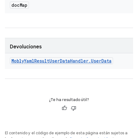
doc
Map
Devoluciones
Mobly
Yaml
Result
User
Data
Handler
.
User
Data
¿Te ha resultado útil?
El contenido y el código de ejemplo de esta página están sujetos a