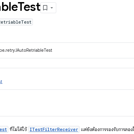
able
Test
RetriableTest
pe.retry.IAutoRetriableTest
st
est
ที่ไม่ได้ใช้
ITestFilterReceiver
แต่ยังต้องการรองรับการลองใ