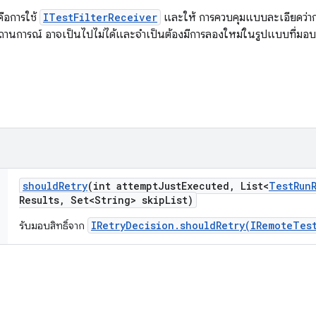
ือการใช้
ITestFilterReceiver
และให้ การควบคุมแบบละเอียดว่าก
ถานการณ์ อาจเป็นไปไม่ได้และจำเป็นต้องมีการลองใหม่ในรูปแบบที่มอ
should
Retry
(int attempt
Just
Executed
,
List<
Test
Run
Results
,
Set<String> skip
List)
IRetryDecision.shouldRetry(IRemoteTest
รับมอบสิทธิ์จาก