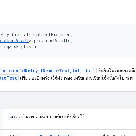
etry (int attemptJustExecuted, 

estRunResult
> previousResults, 

ring> skipList)
ion.shouldRetry(IRemoteTest,int,List)
ตัดสินใจว่าจะลองอีก
oteTest
เพื่อ ลองอีกครั้ง (ใช้ตัวกรอง เตรียมการเรียกใช้ครั้งถัดไป ฯลฯ)
int
: จำนวนความพยายามที่เราเพิ่งเรียกใช้