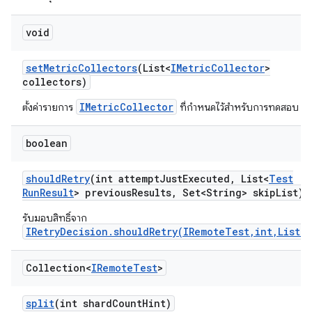
void
set
Metric
Collectors
(List<
IMetric
Collector
>
collectors)
IMetricCollector
ตั้งค่ารายการ
ที่กำหนดไว้สำหรับการทดสอบ
boolean
should
Retry
(int attempt
Just
Executed
,
List<
Test
Run
Result
> previous
Results
,
Set<String> skip
List)
รับมอบสิทธิ์จาก
IRetryDecision.shouldRetry(IRemoteTest,int,List)
Collection<
IRemote
Test
>
split
(int shard
Count
Hint)