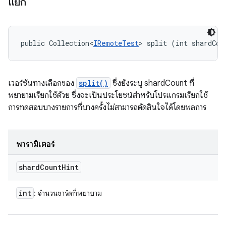
แยก
public Collection<
IRemoteTest
> split (int shardCou
เวอร์ชันทางเลือกของ
split()
ซึ่งยังระบุ shardCount ที่
พยายามเรียกใช้ด้วย ซึ่งจะเป็นประโยชน์สำหรับโปรแกรมเรียกใช้
การทดสอบบางรายการที่บางครั้งไม่สามารถตัดสินใจได้โดยพลการ
พารามิเตอร์
shard
Count
Hint
int
: จำนวนชาร์ดที่พยายาม