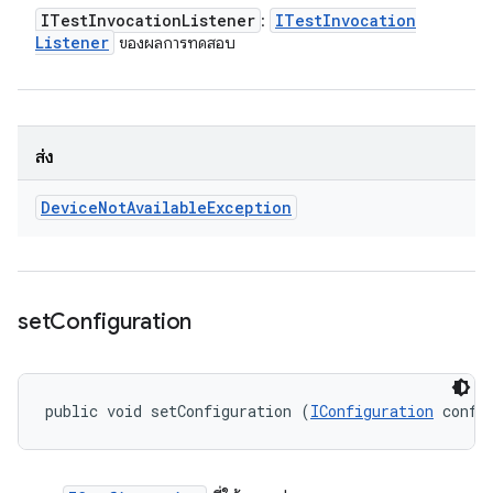
ITest
Invocation
Listener
ITest
Invocation
:
Listener
ของผลการทดสอบ
ส่ง
Device
Not
Available
Exception
set
Configuration
public void setConfiguration (
IConfiguration
 confi