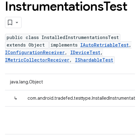
Instrumentations
Test
public class InstalledInstrumentationsTest
extends Object
implements
IAutoRetriableTest
,
IConfigurationReceiver
,
IDeviceTest
,
IMetricCollectorReceiver
,
IShardableTest
java.lang.Object
↳
com.android.tradefed.testtype.InstalledInstrumentati