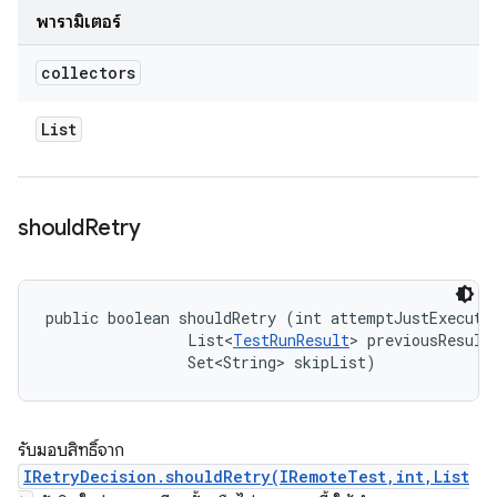
พารามิเตอร์
collectors
List
should
Retry
public boolean shouldRetry (int attemptJustExecuted
                List<
TestRunResult
> previousResults
                Set<String> skipList)
รับมอบสิทธิ์จาก
IRetryDecision.shouldRetry(IRemoteTest,int,List