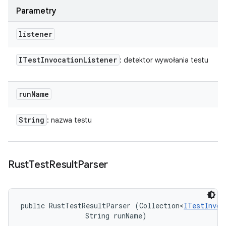
Parametry
listener
ITest
Invocation
Listener
: detektor wywołania testu
run
Name
String
: nazwa testu
Rust
Test
Result
Parser
public RustTestResultParser (Collection<
ITestInvoc
                String runName)