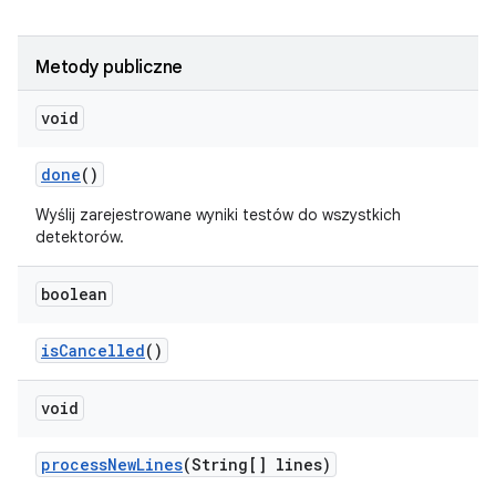
Metody publiczne
void
done
()
Wyślij zarejestrowane wyniki testów do wszystkich
detektorów.
boolean
is
Cancelled
()
void
process
New
Lines
(String[] lines)