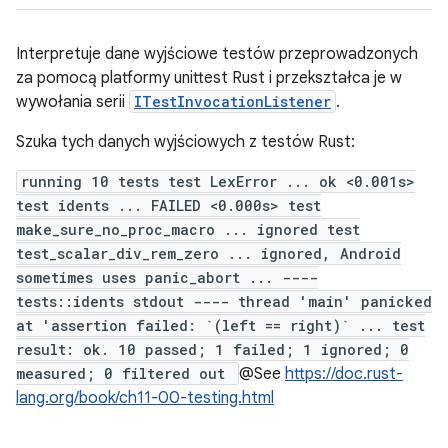
Interpretuje dane wyjściowe testów przeprowadzonych
za pomocą platformy unittest Rust i przekształca je w
wywołania serii
ITestInvocationListener
.
Szuka tych danych wyjściowych z testów Rust:
running 10 tests test LexError ... ok <0.001s>
test idents ... FAILED <0.000s> test
make_sure_no_proc_macro ... ignored test
test_scalar_div_rem_zero ... ignored, Android
sometimes uses panic_abort ... ----
tests::idents stdout ---- thread 'main' panicked
at 'assertion failed: `(left == right)` ... test
result: ok. 10 passed; 1 failed; 1 ignored; 0
measured; 0 filtered out
@See
https://doc.rust-
lang.org/book/ch11-00-testing.html