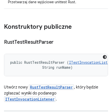
Przetwarzaj dane wyjściowe unittest Rust.
Konstruktory publiczne
Rust
Test
Result
Parser
public RustTestResultParser (
ITestInvocationListen
                String runName)
Utwórz nowy
RustTestResultParser
, który będzie
zgłaszać wyniki do podanego
ITestInvocationListener
.