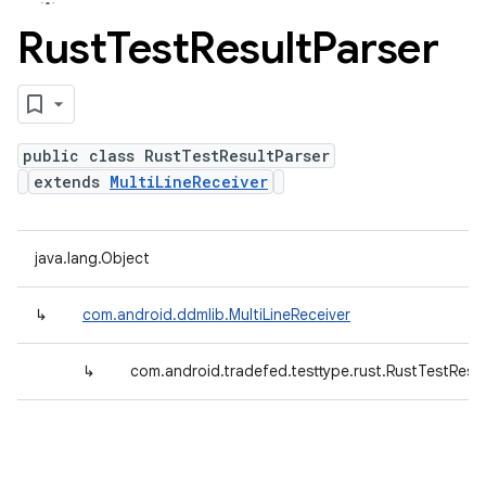
Rust
Test
Result
Parser
public class RustTestResultParser
extends
MultiLineReceiver
java.lang.Object
↳
com.android.ddmlib.MultiLineReceiver
↳
com.android.tradefed.testtype.rust.RustTestResul