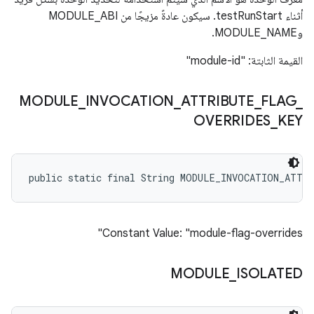
أثناء testRunStart. سيكون عادةً مزيجًا من MODULE_ABI
وMODULE_NAME.
القيمة الثابتة: "module-id"
MODULE
_
INVOCATION
_
ATTRIBUTE
_
FLAG
_
OVERRIDES
_
KEY
public static final String MODULE_INVOCATION_ATTR
Constant Value: "module-flag-overrides"
MODULE
_
ISOLATED