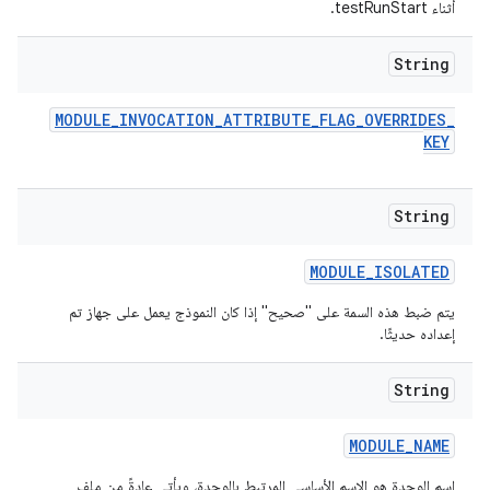
أثناء testRunStart.
String
MODULE
_
INVOCATION
_
ATTRIBUTE
_
FLAG
_
OVERRIDES
_
KEY
String
MODULE
_
ISOLATED
يتم ضبط هذه السمة على "صحيح" إذا كان النموذج يعمل على جهاز تم
إعداده حديثًا.
String
MODULE
_
NAME
اسم الوحدة هو الاسم الأساسي المرتبط بالوحدة، ويأتي عادةً من ملف