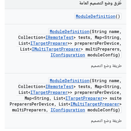
طُرق وضع التصميم العامة
Module
Definition
()
Module
Definition
(String name
,
Collection<
IRemote
Test
> tests
,
Map<String
,
List<
ITarget
Preparer
>> preparers
Per
Device
,
List<
IMulti
Target
Preparer
> multi
Preparers
,
IConfiguration
module
Config)
طريقة وضع التصميم
Module
Definition
(String name
,
Collection<
IRemote
Test
> tests
,
Map<String
,
List<
ITarget
Preparer
>> preparers
Per
Device
,
Map<String
,
List<
ITarget
Preparer
>> suite
Preparers
Per
Device
,
List<
IMulti
Target
Preparer
>
multi
Preparers
,
IConfiguration
module
Config)
طريقة وضع التصميم