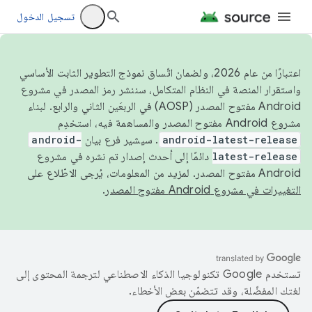
تسجيل الدخول
اعتبارًا من عام 2026، ولضمان اتّساق نموذج التطوير الثابت الأساسي
واستقرار المنصة في النظام المتكامل، سننشر رمز المصدر في مشروع
Android مفتوح المصدر (AOSP) في الربعَين الثاني والرابع. لبناء
مشروع Android مفتوح المصدر والمساهمة فيه، استخدِم
android-latest-release
. سيشير فرع بيان
android-
latest-release
دائمًا إلى أحدث إصدار تم نشره في مشروع
Android مفتوح المصدر. لمزيد من المعلومات، يُرجى الاطّلاع على
التغييرات في مشروع Android مفتوح المصدر
.
تستخدم Google تكنولوجيا الذكاء الاصطناعي لترجمة المحتوى إلى
لغتك المفضّلة، وقد تتضمّن بعض الأخطاء.