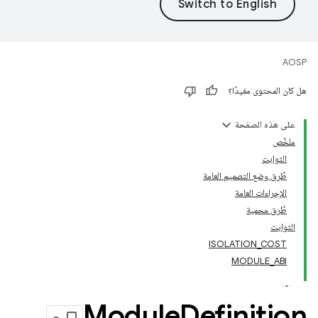
AOSP
هل كان المحتوى مفيدًا؟
على هذه الصفحة
ملخّص
الثوابت
طُرق وضع التصميم العامة
الإجراءات العامة
طُرق محمية
الثوابت
ISOLATION_COST
MODULE_ABI
Module
Definition