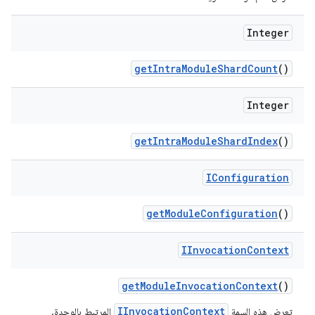
Integer
get
Intra
Module
Shard
Count
()
Integer
get
Intra
Module
Shard
Index
()
IConfiguration
get
Module
Configuration
()
IInvocation
Context
get
Module
Invocation
Context
()
IInvocationContext
تعرض هذه السمة
المرتبط بالوحدة.