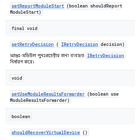
set
Report
Module
Start
(boolean should
Report
Module
Start)
final void
set
Retry
Decision
(
IRetry
Decision
decision)
IRetryDecision
আন্তঃ-মডিউল পুনঃপ্রচেষ্টার জন্য ব্যবহৃত
নির্ধারণ করে।
void
set
Use
Module
Results
Forwarder
(boolean use
Module
Results
Forwarder)
boolean
should
Recover
Virtual
Device
()