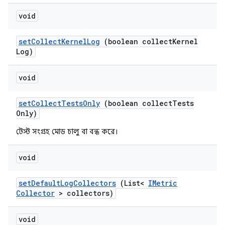
void
set
Collect
Kernel
Log
(boolean collect
Kernel
Log)
void
set
Collect
Tests
Only
(boolean collect
Tests
Only)
টেস্ট সংগ্রহ মোড চালু বা বন্ধ করে।
void
set
Default
Log
Collectors
(List<
IMetric
Collector
> collectors)
void