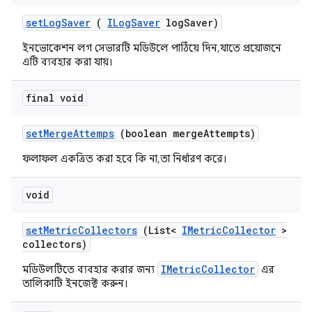
set
Log
Saver
(
ILog
Saver
log
Saver)
ইনভোকেশন লগ সেভারটি মডিউলে পাঠিয়ে দিন, যাতে প্রয়োজনে
এটি ব্যবহার করা যায়।
final void
set
Merge
Attemps
(boolean merge
Attempts)
ফলাফল একত্রিত করা হবে কি না, তা নির্ধারণ করে।
void
set
Metric
Collectors
(List<
IMetric
Collector
>
collectors)
IMetricCollector
মডিউলটিতে ব্যবহার করার জন্য
এর
তালিকাটি ইনজেক্ট করুন।