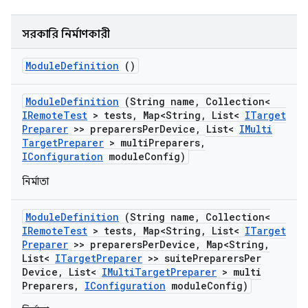
সরকারি নির্মাণকারী
Module
Definition
()
Module
Definition
(String name
,
Collection<
IRemote
Test
> tests
,
Map<String
,
List<
ITarget
Preparer
>> preparers
Per
Device
,
List<
IMulti
Target
Preparer
> multi
Preparers
,
IConfiguration
module
Config)
নির্মাতা
Module
Definition
(String name
,
Collection<
IRemote
Test
> tests
,
Map<String
,
List<
ITarget
Preparer
>> preparers
Per
Device
,
Map<String
,
List<
ITarget
Preparer
>> suite
Preparers
Per
Device
,
List<
IMulti
Target
Preparer
> multi
Preparers
,
IConfiguration
module
Config)