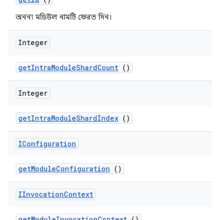
অনন্য মডিউল নামটি ফেরত দিন।
Integer
get
Intra
Module
Shard
Count
()
Integer
get
Intra
Module
Shard
Index
()
IConfiguration
get
Module
Configuration
()
IInvocation
Context
get
Module
Invocation
Context
()