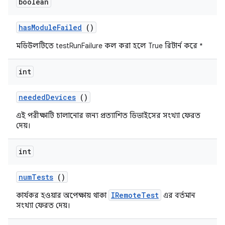
boolean
has
Module
Failed
()
মডিউলটিতে testRunFailure কল করা হলে True রিটার্ন করে *
int
needed
Devices
()
এই পরীক্ষাটি চালানোর জন্য প্রত্যাশিত ডিভাইসের সংখ্যা ফেরত
দেয়।
int
num
Tests
()
IRemoteTest
কার্যকর হওয়ার অপেক্ষায় থাকা
এর বর্তমান
সংখ্যা ফেরত দেয়।