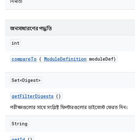
নির্মাতা
জনসাধারণের পদ্ধতি
int
compare
To
(
Module
Definition
module
Def)
Set<Digest>
get
Filter
Digests
()
পরীক্ষাগুলোর সাথে সংশ্লিষ্ট ফিল্টারগুলোর ডাইজেস্ট ফেরত দিন।
String
get
Id
()