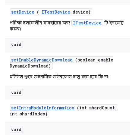
set
Device
(
ITest
Device
device)
ITestDevice
পরীক্ষা চলাকালীন ব্যবহারের জন্য
টি ইনজেক্ট
করুন।
void
set
Enable
Dynamic
Download
(boolean enable
Dynamic
Download)
মডিউল স্তরে ডাইনামিক ডাউনলোড চালু করা হবে কি না।
void
set
Intra
Module
Information
(int shard
Count
,
int shard
Index)
void