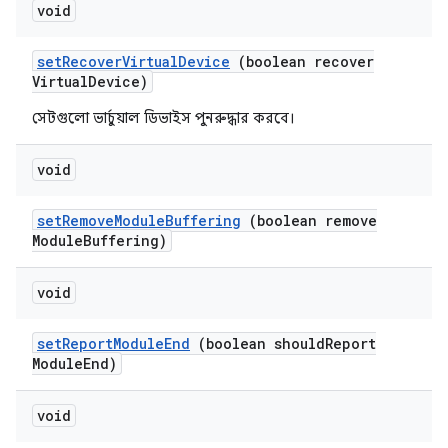
void
set
Recover
Virtual
Device
(boolean recover
Virtual
Device)
সেটগুলো ভার্চুয়াল ডিভাইস পুনরুদ্ধার করবে।
void
set
Remove
Module
Buffering
(boolean remove
Module
Buffering)
void
set
Report
Module
End
(boolean should
Report
Module
End)
void