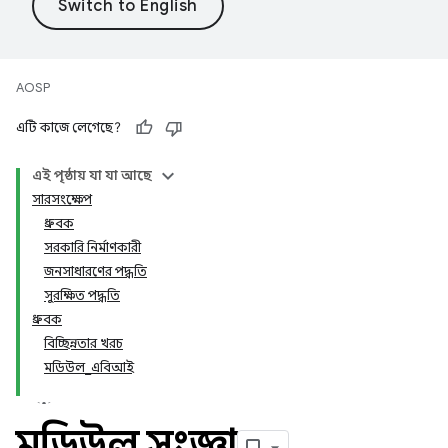
AOSP
এটি কাজে লেগেছে?
এই পৃষ্ঠায় যা যা আছে
সারসংক্ষেপ
ধ্রুবক
সরকারি নির্মাণকারী
জনসাধারণের পদ্ধতি
সুরক্ষিত পদ্ধতি
ধ্রুবক
বিচ্ছিন্নতার খরচ
মডিউল_এবিআই
মডিউল সংজ্ঞা