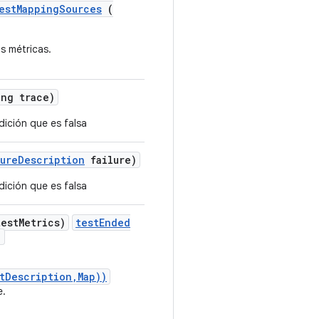
estMappingSources
(
s métricas.
ng trace)
ición que es falsa
lure
Description
failure)
ición que es falsa
est
Metrics)
testEnded
)
tDescription,Map))
e.