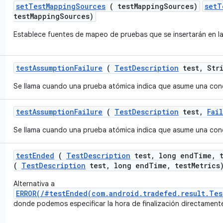
set
Test
Mapping
Sources
( test
Mapping
Sources)
setT
testMappingSources)
Establece fuentes de mapeo de pruebas que se insertarán en la
test
Assumption
Failure
(
Test
Description
test
,
Stri
Se llama cuando una prueba atómica indica que asume una cond
test
Assumption
Failure
(
Test
Description
test
,
Fai
Se llama cuando una prueba atómica indica que asume una cond
test
Ended
(
Test
Description
test
,
long end
Time
,
t
(
TestDescription
test, long endTime, testMetrics
Alternativa a
ERROR(/#testEnded(com.android.tradefed.result.Tes
donde podemos especificar la hora de finalización directament