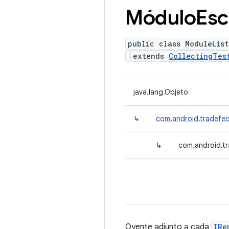
Módulo
Es
public class ModuleList
extends
CollectingTes
java.lang.Objeto
↳
com.android.tradefed.
↳
com.android.tr
Oyente adjunto a cada
IRe