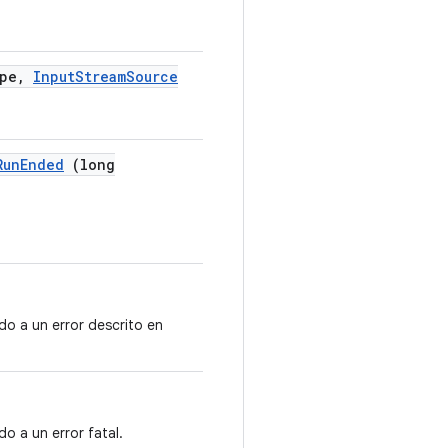
pe
,
Input
Stream
Source
RunEnded
(long
o a un error descrito en
o a un error fatal.