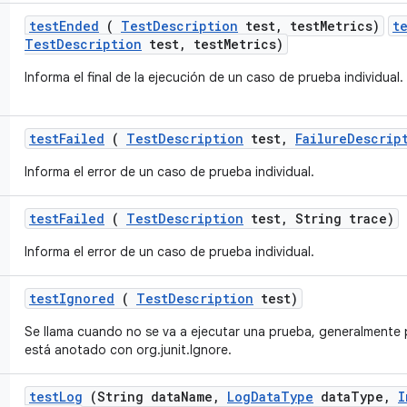
test
Ended
(
Test
Description
test
,
test
Metrics)
t
TestDescription
test, testMetrics)
Informa el final de la ejecución de un caso de prueba individual.
test
Failed
(
Test
Description
test
,
Failure
Descrip
Informa el error de un caso de prueba individual.
test
Failed
(
Test
Description
test
,
String trace)
Informa el error de un caso de prueba individual.
test
Ignored
(
Test
Description
test)
Se llama cuando no se va a ejecutar una prueba, generalment
está anotado con org.junit.Ignore.
test
Log
(String data
Name
,
Log
Data
Type
data
Type
,
I