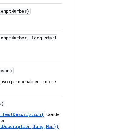
tempt
Number)
tempt
Number
,
long start
ason)
otivo que normalmente no se
e)
t.TestDescription)
donde
con
tDescription,long,Map))