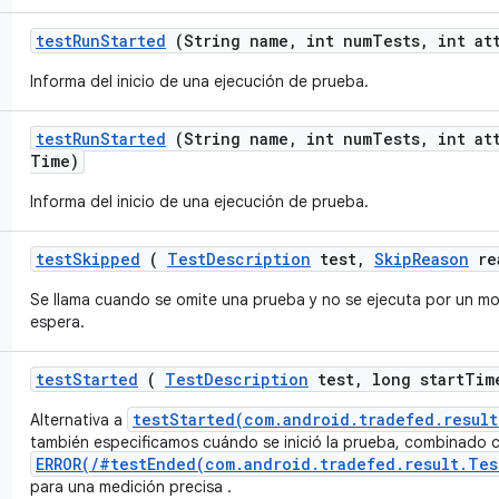
test
Run
Started
(String name
,
int num
Tests
,
int at
Informa del inicio de una ejecución de prueba.
test
Run
Started
(String name
,
int num
Tests
,
int at
Time)
Informa del inicio de una ejecución de prueba.
test
Skipped
(
Test
Description
test
,
Skip
Reason
re
Se llama cuando se omite una prueba y no se ejecuta por un m
espera.
test
Started
(
Test
Description
test
,
long start
Tim
testStarted(com.android.tradefed.resul
Alternativa a
también especificamos cuándo se inició la prueba, combinado 
ERROR(/#testEnded(com.android.tradefed.result.Tes
para una medición precisa .