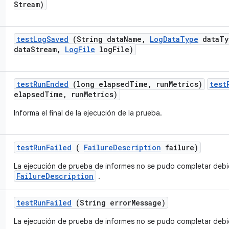
Stream)
test
Log
Saved
(String data
Name
,
Log
Data
Type
data
Ty
data
Stream
,
Log
File
log
File)
test
Run
Ended
(long elapsed
Time
,
run
Metrics)
test
elapsedTime, runMetrics)
Informa el final de la ejecución de la prueba.
test
Run
Failed
(
Failure
Description
failure)
La ejecución de prueba de informes no se pudo completar debid
FailureDescription
.
test
Run
Failed
(String error
Message)
La ejecución de prueba de informes no se pudo completar debid