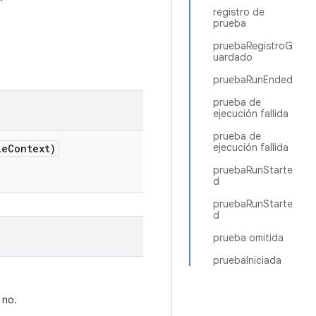
registro de
prueba
pruebaRegistroG
uardado
pruebaRunEnded
prueba de
ejecución fallida
prueba de
ejecución fallida
le
Context)
pruebaRunStarte
d
pruebaRunStarte
d
prueba omitida
pruebaIniciada
 no.