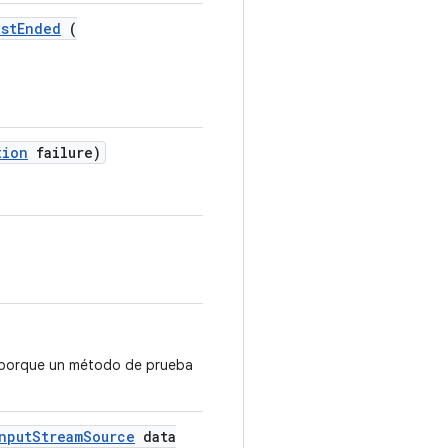
estEnded
(
tion
failure)
e porque un método de prueba
nput
Stream
Source
data