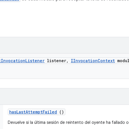
t
Invocation
Listener
listener
,
IInvocation
Context
modu
has
Last
Attempt
Failed
()
Devuelve si la última sesión de reintento del oyente ha fallado o