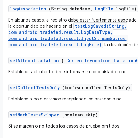
log
Association
(String data
Name
,
Log
File
log
File)
En algunos casos, el registro debe estar fuertemente asociado
testLogSaved(String,
la oportunidad de hacerlo en el
com.android.tradefed.result.LogDataType,
com.android.tradefed.result.InputStreamSource,
com.android.tradefed.result.LogFile)
la devolución de
set
Attempt
Isolation
(
Current
Invocation
.
Isolation
Establece si el intento debe informarse como aislado o no.
set
Collect
Tests
Only
(boolean collect
Tests
Only)
Establece si solo estamos recopilando las pruebas o no.
set
Mark
Tests
Skipped
(boolean skip)
Si se marcan o no todos los casos de prueba omitidos.