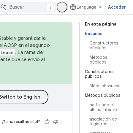
/
Acceder
En esta página
Resumen
table y garantizar la
Constructores
 el AOSP en el segundo
públicos
elease
. La rama del
Métodos
ente que se envió al
públicos
Constructores
públicos
MóduloEscucha
Métodos públicos
ha fallado el
último intento
asociación de
¿Te ha resultado útil?
registros