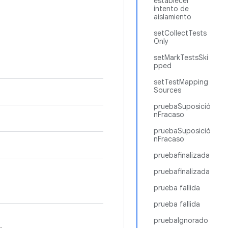
establecer
intento de
aislamiento
setCollectTests
Only
setMarkTestsSki
pped
setTestMapping
Sources
pruebaSuposició
nFracaso
pruebaSuposició
nFracaso
pruebafinalizada
pruebafinalizada
prueba fallida
prueba fallida
pruebaIgnorado
.