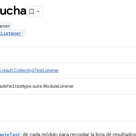
cucha
ener
tListener
result.CollectingTestListener
adefed.testtype.suite.ModuleListener
moteTest
de cada módulo para recopilar la lista de resultados