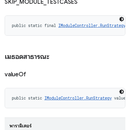
SKIP
_
MODULE
_
TESTCASES
public static final 
IModuleController.RunStrategy
 
เมธอดสาธารณะ
value
Of
public static 
IModuleController.RunStrategy
 valueO
พารามิเตอร์