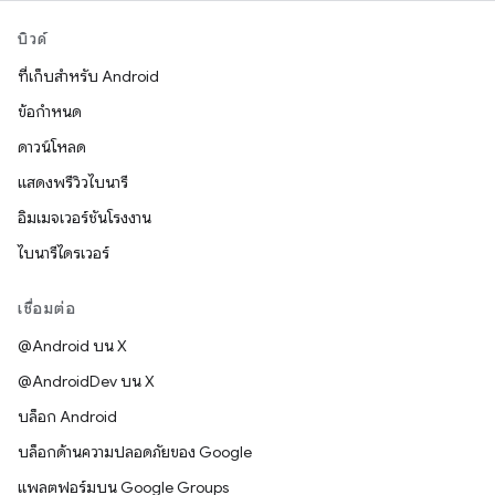
บิวด์
ที่เก็บสำหรับ Android
ข้อกำหนด
ดาวน์โหลด
แสดงพรีวิวไบนารี
อิมเมจเวอร์ชันโรงงาน
ไบนารีไดรเวอร์
เชื่อมต่อ
@Android บน X
@AndroidDev บน X
บล็อก Android
บล็อกด้านความปลอดภัยของ Google
แพลตฟอร์มบน Google Groups