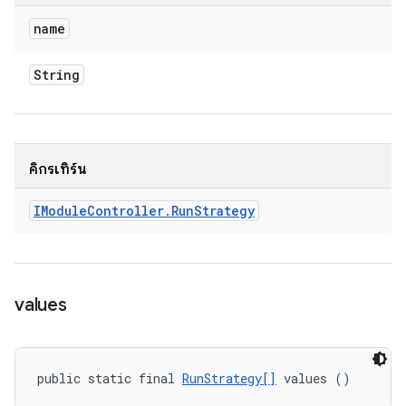
name
String
คิกรีเทิร์น
IModule
Controller
.
Run
Strategy
values
public static final 
RunStrategy[]
 values ()