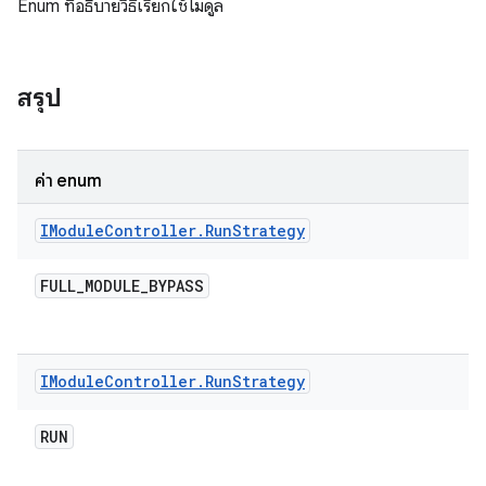
Enum ที่อธิบายวิธีเรียกใช้โมดูล
สรุป
ค่า enum
IModule
Controller
.
Run
Strategy
FULL
_
MODULE
_
BYPASS
IModule
Controller
.
Run
Strategy
RUN