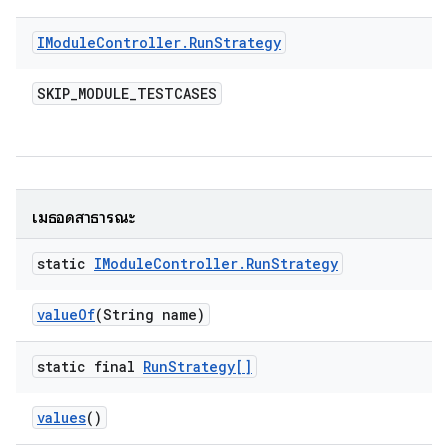
IModule
Controller
.
Run
Strategy
SKIP
_
MODULE
_
TESTCASES
เมธอดสาธารณะ
static
IModule
Controller
.
Run
Strategy
value
Of
(String name)
static final
Run
Strategy[]
values
()