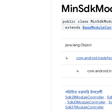
Min
Sdk
Mo
public class MinSdkMod
extends
BaseModuleCon
java.lang.Object
↳
com.android.tradefed
↳
com.android.tr
পরিচিত সরাসরি উপশ্রেণী
Sdk28ModuleController
,
Sd
,
Sdk33ModuleController
,
S
Sdk37ModuleController