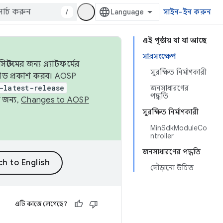
/
সাইন-ইন করুন
এই পৃষ্ঠায় যা যা আছে
সারসংক্ষেপ
েমের জন্য প্ল্যাটফর্মের
সুরক্ষিত নির্মাণকারী
 কোড প্রকাশ করব। AOSP
-latest-release
জনসাধারণের
পদ্ধতি
 জন্য,
Changes to AOSP
সুরক্ষিত নির্মাণকারী
MinSdkModuleCo
ntroller
জনসাধারণের পদ্ধতি
দৌড়ানো উচিত
এটি কাজে লেগেছে?