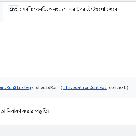
int
: সর্বনিম্ন এসডিকে সংস্করণ, যার উপর টেস্টগুলো চলবে।
ি
er.RunStrategy
 shouldRun (
IInvocationContext
 context)
া নির্ধারণ করার পদ্ধতি।