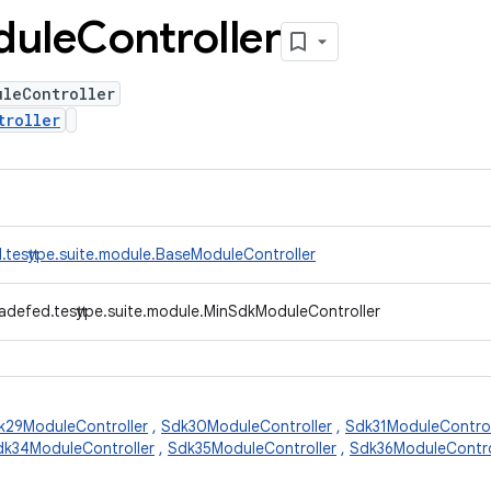
dule
Controller
uleController
troller
.testtype.suite.module.BaseModuleController
adefed.testtype.suite.module.MinSdkModuleController
k29ModuleController
,
Sdk30ModuleController
,
Sdk31ModuleControl
dk34ModuleController
,
Sdk35ModuleController
,
Sdk36ModuleContro