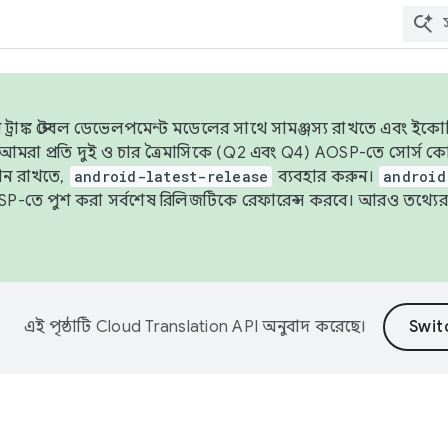
াঙ্ক স্টেবল ডেভেলপমেন্ট মডেলের সাথে সামঞ্জস্য রাখতে এবং ইকোসিস্ট
ে, আমরা প্রতি দুই ও চার ত্রৈমাসিকে (Q2 এবং Q4) AOSP-তে সোর্স
ান রাখতে,
android-latest-release
ব্যবহার করুন।
android
বদা AOSP-তে পুশ করা সর্বশেষ রিলিজটিকে রেফারেন্স করবে। আরও তথ্যের
এই পৃষ্ঠাটি
Cloud Translation API
অনুবাদ করেছে।