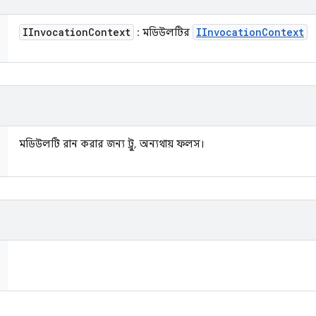
IInvocation
Context
IInvocation
Context
: মডিউলটির
মডিউলটি রান করার জন্য ট্রু, অন্যথায় ফলস।