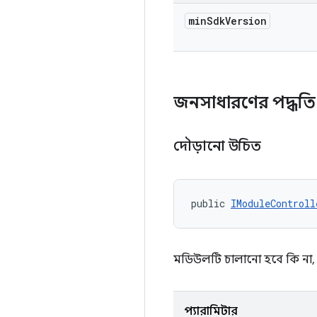
min
Sdk
Version
জনসাধারণের পদ্ধত
দৌড়ানো উচিত
public 
IModuleControll
মডিউলটি চালানো হবে কি না, ত
প্যারামিটার