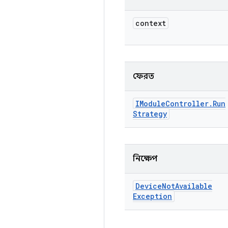
context
ফেরত
IModule
Controller
.
Run
Strategy
নিক্ষেপ
Device
Not
Available
Exception