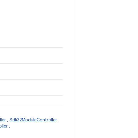
ler
,
Sdk32ModuleController
ller
,