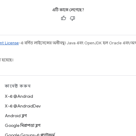
এটি কাজে লেগেছে?
nt License
-এ বর্ণিত লাইসেন্সের অধীনস্থ। Java এবং OpenJDK হল Oracle এবং/অথবা 
 হয়েছে।
কানেক্ট করুন
X-এ @Android
X-এ @AndroidDev
Android ব্লগ
Google নিরাপত্তা ব্লগ
Google Groups-এ প্ল্যাটফর্ম