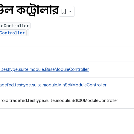
 কন্ট্রোলার
leController
Controller
.testtype.suite.module.BaseModuleController
adefed.testtype.suite.module.MinSdkModuleController
roid.tradefed.testtype.suite.module.Sdk30ModuleController