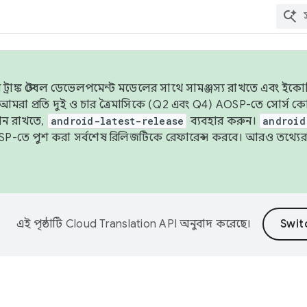
াঙ্ক স্টেবল ডেভেলপমেন্ট মডেলের সাথে সামঞ্জস্য রাখতে এবং ইকোসিস্ট
ে, আমরা প্রতি দুই ও চার ত্রৈমাসিকে (Q2 এবং Q4) AOSP-তে সোর্স
ান রাখতে,
android-latest-release
ব্যবহার করুন।
android
বদা AOSP-তে পুশ করা সর্বশেষ রিলিজটিকে রেফারেন্স করবে। আরও তথ্যের
এই পৃষ্ঠাটি
Cloud Translation API
অনুবাদ করেছে।