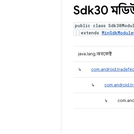
Sdk30 মডিউল
public class Sdk30Modu
extends
MinSdkModule
java.lang.অবজেক্ট
↳
com.android.tradefed
↳
com.android.tr
↳
com.and