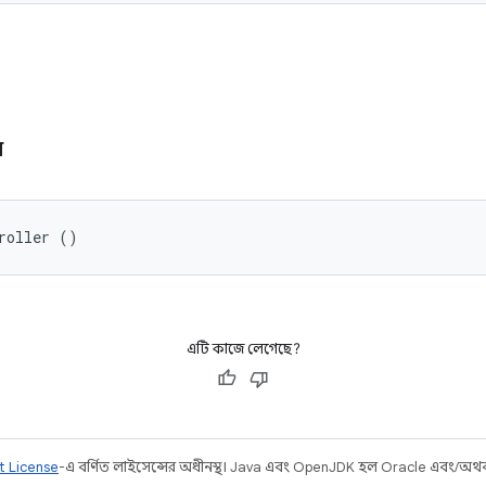
র
roller ()
এটি কাজে লেগেছে?
t License
-এ বর্ণিত লাইসেন্সের অধীনস্থ। Java এবং OpenJDK হল Oracle এবং/অথবা তার