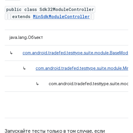
public class Sdk32ModuleController
extends
MinSdkModuleController
java.lang.Объект
↳
com.android.tradefed.testtype.suite.module.BaseModule
↳
com.android.tradefed.testtype.suite.module.Min
↳
com.android.tradefed.testtype.suite.modu
Запускайте тесты только в том случае, если