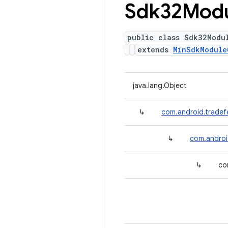
Sdk32Mod
public class Sdk32Modu
extends
MinSdkModule
java.lang.Object
↳
com.android.tradef
↳
com.androi
↳
co