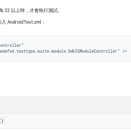
為 32 以上時，才會執行測試。
droidTest.xml：
ontroller"

adefed.testtype.suite.module.Sdk32ModuleController" />
()