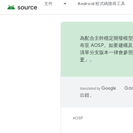
文件
Android 程式碼搜尋工具
為配合主幹穩定開發模型，
布至 AOSP。如要建構及
清單分支版本一律會參照推
更
」。
Go
出錯。
AOSP