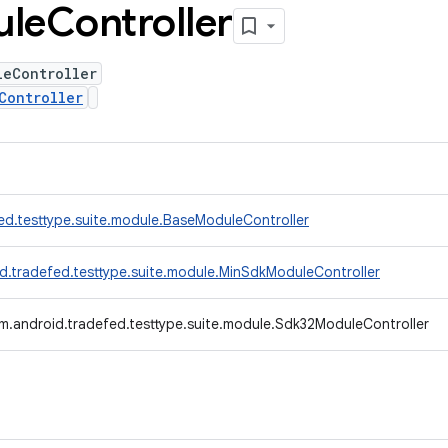
ule
Controller
leController
Controller
ed.testtype.suite.module.BaseModuleController
d.tradefed.testtype.suite.module.MinSdkModuleController
m.android.tradefed.testtype.suite.module.Sdk32ModuleController