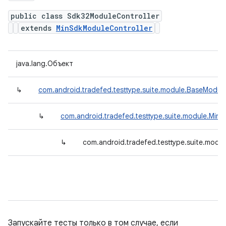
public class Sdk32ModuleController
extends
MinSdkModuleController
java.lang.Объект
↳
com.android.tradefed.testtype.suite.module.BaseModule
↳
com.android.tradefed.testtype.suite.module.Min
↳
com.android.tradefed.testtype.suite.modu
Запускайте тесты только в том случае, если