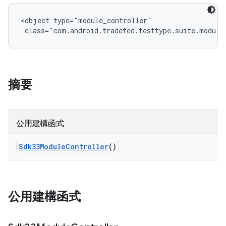
<object type="module_controller"

 class="com.android.tradefed.testtype.suite.module
摘要
公用建構函式
Sdk33Module
Controller
()
公用建構函式