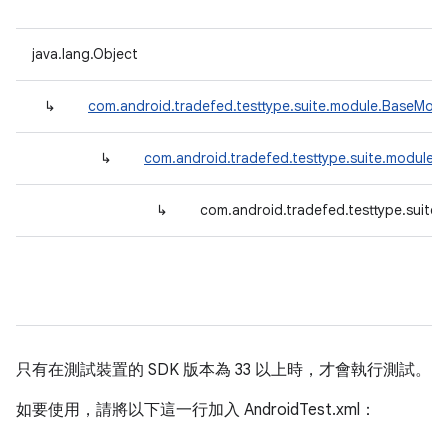
java.lang.Object
↳
com.android.tradefed.testtype.suite.module.BaseModu
↳
com.android.tradefed.testtype.suite.module.
↳
com.android.tradefed.testtype.suite
只有在測試裝置的 SDK 版本為 33 以上時，才會執行測試。
如要使用，請將以下這一行加入 AndroidTest.xml：