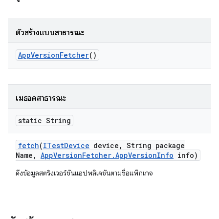
ตัวสร้างแบบสาธารณะ
App
Version
Fetcher
()
เมธอดสาธารณะ
static String
fetch
(
ITest
Device
device
,
String package
Name
,
App
Version
Fetcher
.
App
Version
Info
info)
ดึงข้อมูลสตริงเวอร์ชันแอปพลิเคชันตามชื่อแพ็กเกจ