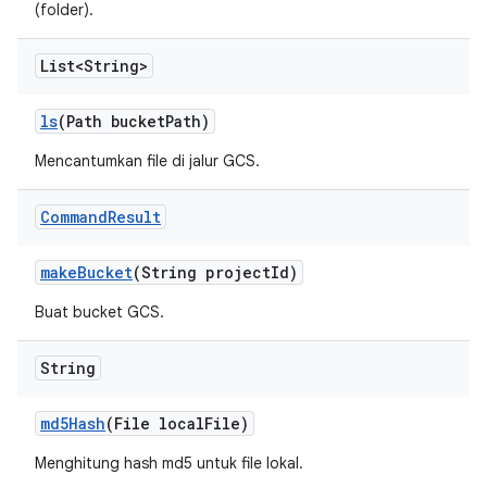
(folder).
List<String>
ls
(Path bucket
Path)
Mencantumkan file di jalur GCS.
Command
Result
make
Bucket
(String project
Id)
Buat bucket GCS.
String
md5Hash
(File local
File)
Menghitung hash md5 untuk file lokal.