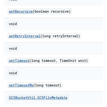
set
Recursive
(boolean recursive)
void
set
Retry
Interval
(long retry
Interval)
void
set
Timeout
(long timeout
,
Time
Unit unit)
void
set
Timeout
Ms
(long timeout)
GCSBucket
Util
.
GCSFile
Metadata