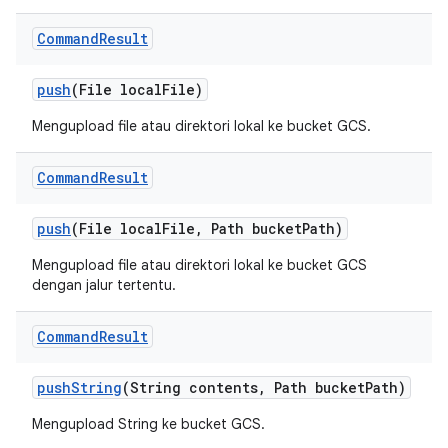
Command
Result
push
(File local
File)
Mengupload file atau direktori lokal ke bucket GCS.
Command
Result
push
(File local
File
,
Path bucket
Path)
Mengupload file atau direktori lokal ke bucket GCS
dengan jalur tertentu.
Command
Result
push
String
(String contents
,
Path bucket
Path)
Mengupload String ke bucket GCS.