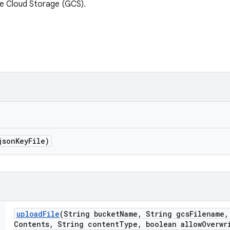
le Cloud Storage (GCS).
json
Key
File)
upload
File
(String bucket
Name
,
String gcs
Filename
,
Contents
,
String content
Type
,
boolean allow
Overwr