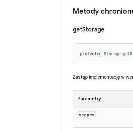
Metody chronion
get
Storage
protected Storage getS
Zastąp implementację w wer
Parametry
scopes