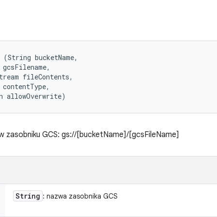
 (String bucketName, 

 gcsFilename, 

tream fileContents, 

 contentType, 

n allowOverwrite)
u w zasobniku GCS: gs://[bucketName]/[gcsFileName]
String
: nazwa zasobnika GCS