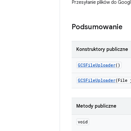
Przesyłanie plików do Goog
Podsumowanie
Konstruktory publiczne
GCSFile
Uploader
()
GCSFile
Uploader
(File 
Metody publiczne
void