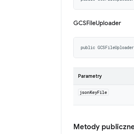
GCSFile
Uploader
public GCSFileUploade
Parametry
json
Key
File
Metody publiczn