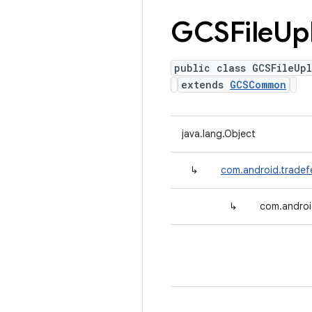
GCSFile
Up
public class GCSFileUp
extends
GCSCommon
java.lang.Object
↳
com.android.trade
↳
com.androi