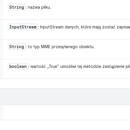
String
: nazwa pliku.
Input
Stream
: InputStream danych, które mają zostać zapisa
String
: to typ MIME przesyłanego obiektu.
boolean
: wartość „True” umożliwi tej metodzie zastąpienie p