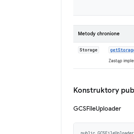
Metody chronione
Storage
get
Storag
Zastąp imple
Konstruktory pub
GCSFile
Uploader
public GCSFileUploade