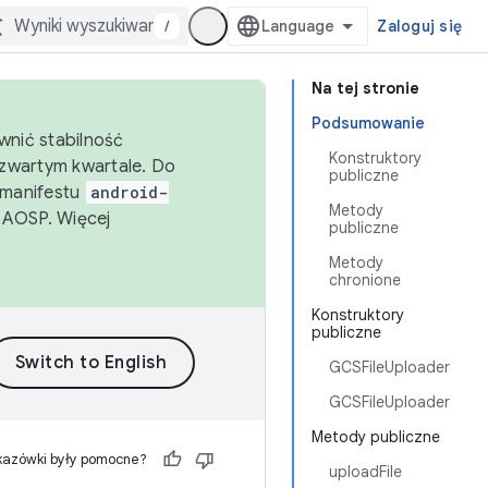
/
Zaloguj się
Na tej stronie
Podsumowanie
wnić stabilność
Konstruktory
zwartym kwartale. Do
publiczne
 manifestu
android-
Metody
 AOSP. Więcej
publiczne
Metody
chronione
Konstruktory
publiczne
GCSFileUploader
GCSFileUploader
Metody publiczne
kazówki były pomocne?
uploadFile