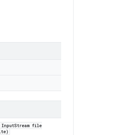
Input
Stream file
ite)