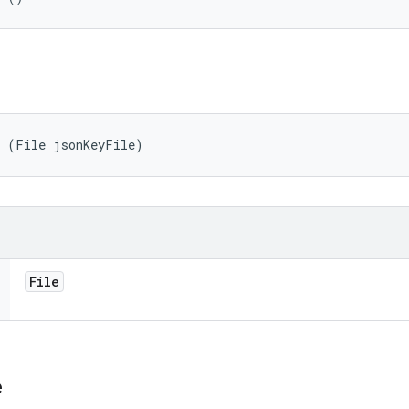
r (File jsonKeyFile)
File
e