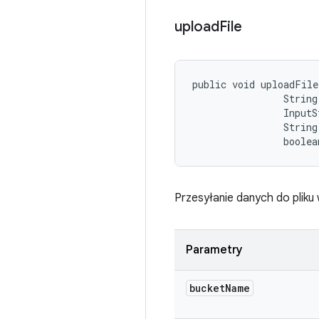
upload
File
public void uploadFile
                String
                InputS
                String
                boolea
Przesyłanie danych do plik
Parametry
bucket
Name