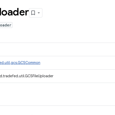
loader
loader
fed.util.gcs.GCSCommon
d.tradefed.util.GCSFileUploader