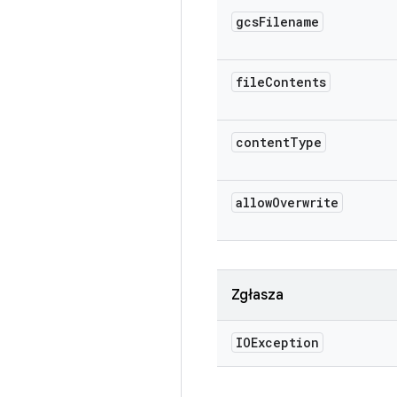
gcs
Filename
file
Contents
content
Type
allow
Overwrite
Zgłasza
IOException