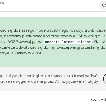
rch
wać się do naszego modelu stabilnego rozwoju trunk i zape
e, będziemy publikować kod źródłowy w AOSP w drugim i c
enia AOSP używaj gałęzi
android-latest-release
. Gałąź
 zawsze odwoływać się do najnowszej wersji przesłanej do
 artykule
Zmiany w AOSP
.
gle używa technologii AI do tłumaczenia treści na Twój
umaczenia wygenerowane przez AI mogą zawierać błędy.
Czy te ws