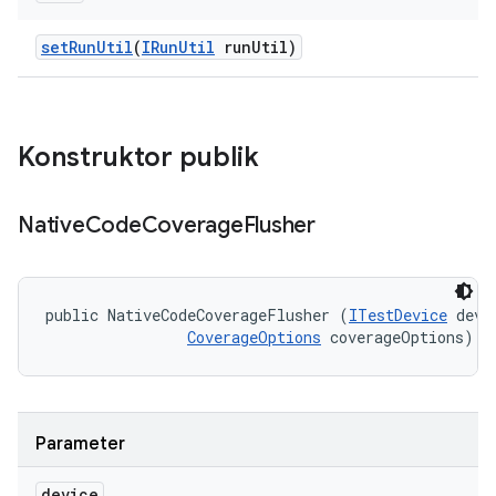
set
Run
Util
(
IRun
Util
run
Util)
Konstruktor publik
Native
Code
Coverage
Flusher
public NativeCodeCoverageFlusher (
ITestDevice
 devic
CoverageOptions
 coverageOptions)
Parameter
device