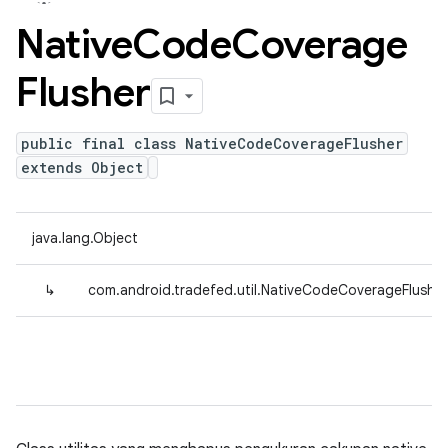
Native
Code
Coverage
Flusher
public final class NativeCodeCoverageFlusher
extends Object
java.lang.Object
↳
com.android.tradefed.util.NativeCodeCoverageFlusher