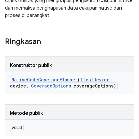
Class utilitas yang menghapus pengukuran cakupan native
dan memaksa penghapusan data cakupan native dari
proses di perangkat.
Ringkasan
Konstruktor publik
Native
Code
Coverage
Flusher
(
ITest
Device
device
,
Coverage
Options
coverage
Options)
Metode publik
void