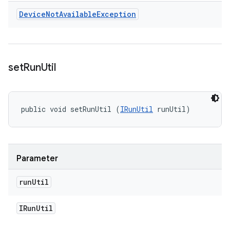
Device
Not
Available
Exception
set
Run
Util
public void setRunUtil (
IRunUtil
 runUtil)
Parameter
run
Util
IRun
Util