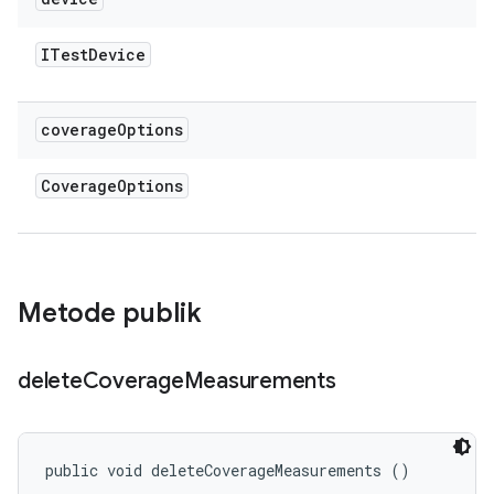
ITest
Device
coverage
Options
Coverage
Options
Metode publik
delete
Coverage
Measurements
public void deleteCoverageMeasurements ()