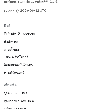
ทะเบียนของ Oracle และ/หรือบริษัทในเครือ
อัปเดตล่าสุด 2026-06-22 UTC
บิวด์
ที่เก็บสำหรับ Android
ข้อกำหนด
ดาวน์โหลด
แสดงพรีวิวไบนารี
อิมเมจเวอร์ชันโรงงาน
ไบนารีไดรเวอร์
เชื่อมต่อ
@Android บน X
@AndroidDev บน X
บล็อก Android