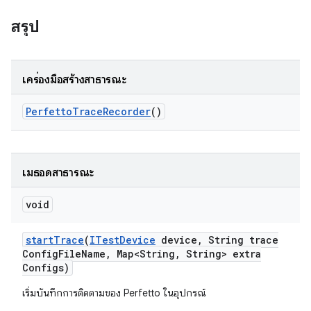
สรุป
เครื่องมือสร้างสาธารณะ
Perfetto
Trace
Recorder
()
เมธอดสาธารณะ
void
start
Trace
(
ITest
Device
device
,
String trace
Config
File
Name
,
Map<String
,
String> extra
Configs)
เริ่มบันทึกการติดตามของ Perfetto ในอุปกรณ์