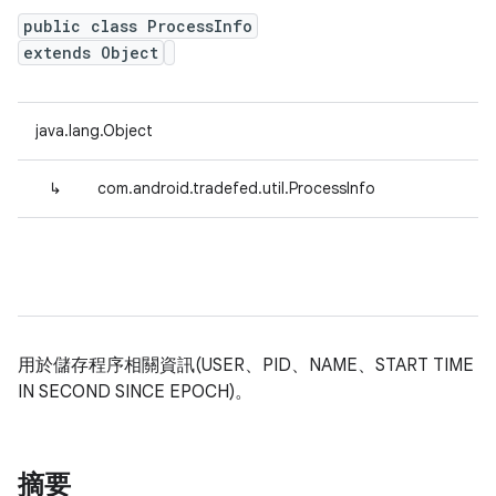
public class ProcessInfo
extends Object
java.lang.Object
↳
com.android.tradefed.util.ProcessInfo
用於儲存程序相關資訊(USER、PID、NAME、START TIME
IN SECOND SINCE EPOCH)。
摘要