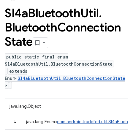
Sl4a
Bluetooth
Util
.
Bluetooth
Connection
State
public static final enum
Sl4aBluetoothUtil.BluetoothConnectionState
extends
Enum<
Sl4aBluetoothUtil.BluetoothConnectionState
>
java.lang.Object
↳
java.lang.Enum<
com.android.tradefed.util.Sl4aBlueto