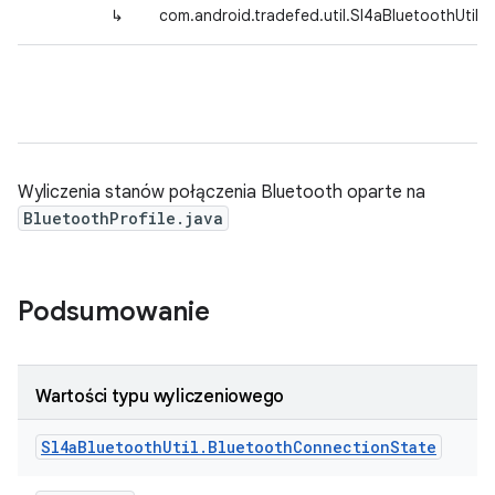
↳
com.android.tradefed.util.Sl4aBluetoothUtil
Wyliczenia stanów połączenia Bluetooth oparte na
BluetoothProfile.java
Podsumowanie
Wartości typu wyliczeniowego
Sl4a
Bluetooth
Util
.
Bluetooth
Connection
State