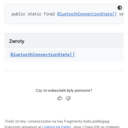
public static final 
BluetoothConnectionState[]
 val
Zwroty
Bluetooth
Connection
State[]
Czy te wskazówki były pomocne?
Treść strony i umieszczone na niej fragmenty kodu podlegają
licencjom opisanym w
Licencji na treści
. Java i OpenJDK są znakami