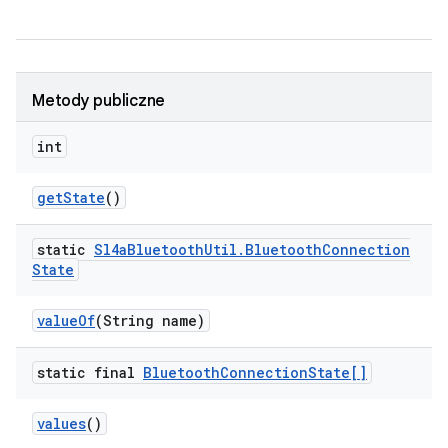
Metody publiczne
int
get
State
()
static
Sl4a
Bluetooth
Util
.
Bluetooth
Connection
State
value
Of
(String name)
static final
Bluetooth
Connection
State[]
values
()