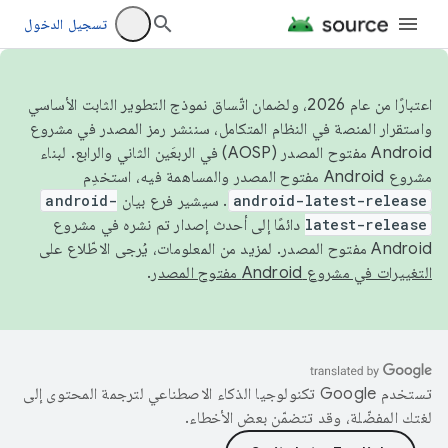
تسجيل الدخول
اعتبارًا من عام 2026، ولضمان اتّساق نموذج التطوير الثابت الأساسي
واستقرار المنصة في النظام المتكامل، سننشر رمز المصدر في مشروع
Android مفتوح المصدر (AOSP) في الربعَين الثاني والرابع. لبناء
مشروع Android مفتوح المصدر والمساهمة فيه، استخدِم
android-latest-release
. سيشير فرع بيان
android-
latest-release
دائمًا إلى أحدث إصدار تم نشره في مشروع
Android مفتوح المصدر. لمزيد من المعلومات، يُرجى الاطّلاع على
التغييرات في مشروع Android مفتوح المصدر
.
تستخدم Google تكنولوجيا الذكاء الاصطناعي لترجمة المحتوى إلى
لغتك المفضّلة، وقد تتضمّن بعض الأخطاء.