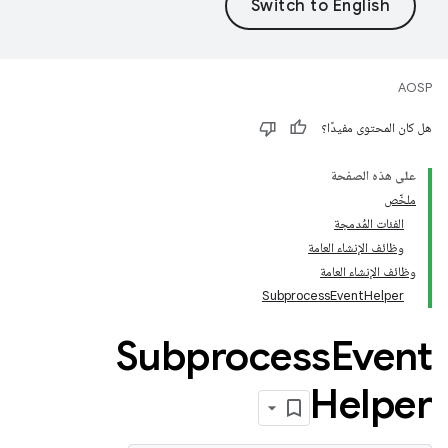
AOSP
هل كان المحتوى مفيدًا؟
على هذه الصفحة
ملخّص
الفئات المُدمجة
وظائف الإنشاء العامة
وظائف الإنشاء العامة
SubprocessEventHelper
Subprocess
Event
Helper