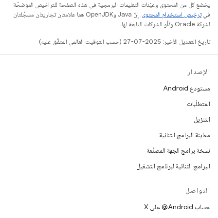
يخضع كل من المحتوى وعيّنات التعليمات البرمجية في هذه الصفحة للتراخيص الموضحّة
في
ترخيص استخدام المحتوى
. إنّ Java وOpenJDK هما علامتان تجاريتان مسجَّلتان
لشركة Oracle و/أو الشركات التابعة لها.
تاريخ التعديل الأخير: 2025-07-27 (حسب التوقيت العالمي المتفَّق عليه)
الإصدار
مستودع Android
المتطلّبات
التنزيل
معاينة البرامج الثنائية
نسخة برامج الجهة المصنِّعة
البرامج الثنائية لبرنامج التشغيل
التواصل
حساب ‎@Android على X