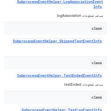
Subprocess
Event
Helper
.
Log
Association
Event
Info
مساعد لمعلومات logAssociation
class
Subprocess
Event
Helper
.
Skipped
Test
Event
Info
class
Subprocess
Event
Helper
.
Test
Ended
Event
Info
مساعد لمعلومات testEnded
class
Subprocess
Event
Helper
.
Test
Log
Event
Info