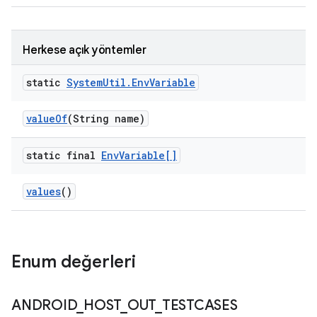
Herkese açık yöntemler
static
System
Util
.
Env
Variable
value
Of
(String name)
static final
Env
Variable[]
values
()
Enum değerleri
ANDROID
_
HOST
_
OUT
_
TESTCASES