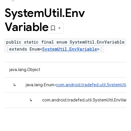
System
Util
.
Env
Variable
public static final enum SystemUtil.EnvVariable
extends Enum<
SystemUtil.EnvVariable
>
java.lang.Object
↳
java.lang.Enum<
com.android.tradefed.util.SystemUtil.E
↳
com.android.tradefed.util.SystemUtil.EnvVaria