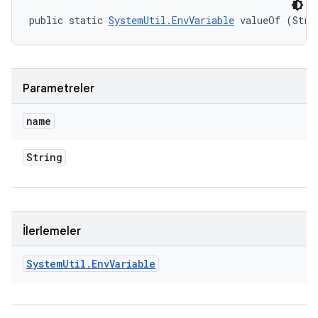
public static 
SystemUtil.EnvVariable
 valueOf (Stri
Parametreler
name
String
İlerlemeler
System
Util
.
Env
Variable