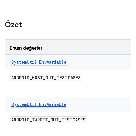
Özet
Enum değerleri
System
Util
.
Env
Variable
ANDROID
_
HOST
_
OUT
_
TESTCASES
System
Util
.
Env
Variable
ANDROID
_
TARGET
_
OUT
_
TESTCASES