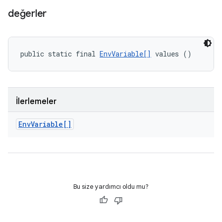
değerler
public static final 
EnvVariable[]
 values ()
İlerlemeler
Env
Variable[]
Bu size yardımcı oldu mu?