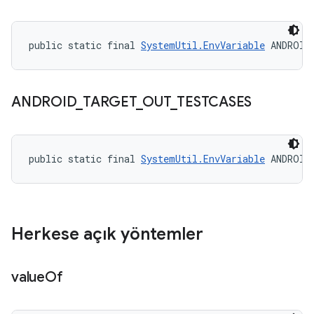
public static final 
SystemUtil.EnvVariable
 ANDROID
ANDROID
_
TARGET
_
OUT
_
TESTCASES
public static final 
SystemUtil.EnvVariable
 ANDROID
Herkese açık yöntemler
value
Of