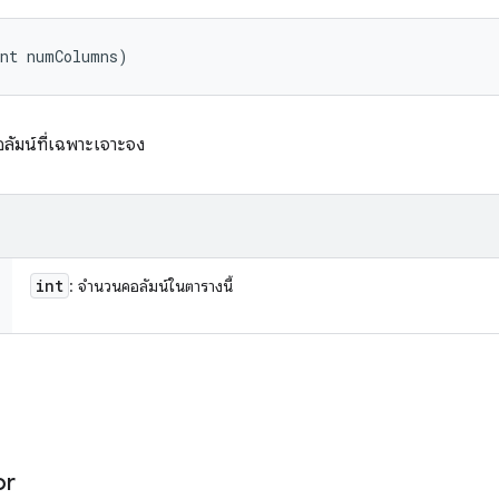
int numColumns)
อลัมน์ที่เฉพาะเจาะจง
int
: จํานวนคอลัมน์ในตารางนี้
or