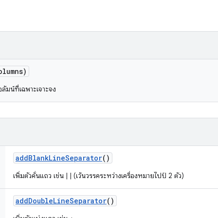
olumns)
อลัมน์ที่เฉพาะเจาะจง
add
Blank
Line
Separator
()
เพิ่มตัวคั่นแถว เช่น | | (เว้นวรรคระหว่างเครื่องหมายไปป์ 2 ตัว)
add
Double
Line
Separator
()