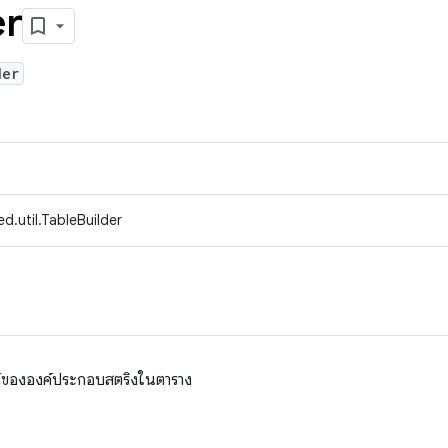
er
der
d.util.TableBuilder
ซ์ขององค์ประกอบสตริงในตาราง