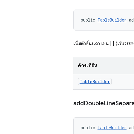
public 
TableBuilder
 ad
เพิ่มตัวคั่นแถว เช่น | | (เว้นวรร
คิกรีเทิร์น
Table
Builder
add
Double
Line
Separ
public 
TableBuilder
 ad