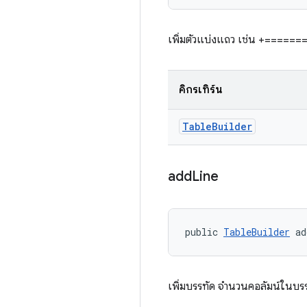
เพิ่มตัวแบ่งแถว เช่น +==
คิกรีเทิร์น
Table
Builder
add
Line
public 
TableBuilder
 ad
เพิ่มบรรทัด จำนวนคอลัมน์ในบรร