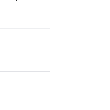
=========+