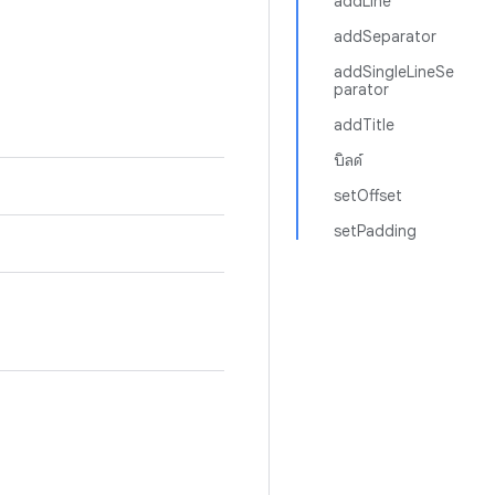
addLine
addSeparator
addSingleLineSe
parator
addTitle
บิลด์
setOffset
setPadding