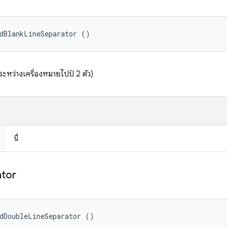
dBlankLineSeparator ()
คระหว่างเครื่องหมายไปป์ 2 ตัว)
นี้
ator
dDoubleLineSeparator ()