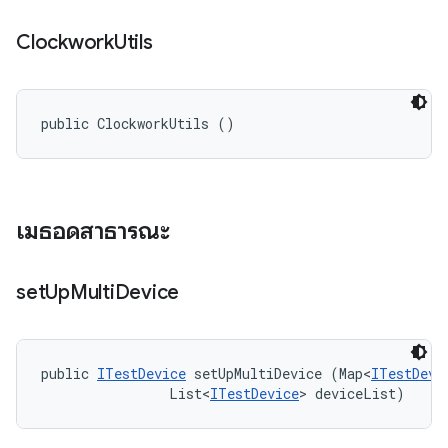
Clockwork
Utils
public ClockworkUtils ()
เมธอดสาธารณะ
set
Up
Multi
Device
public 
ITestDevice
 setUpMultiDevice (Map<
ITestDevi
                List<
ITestDevice
> deviceList)