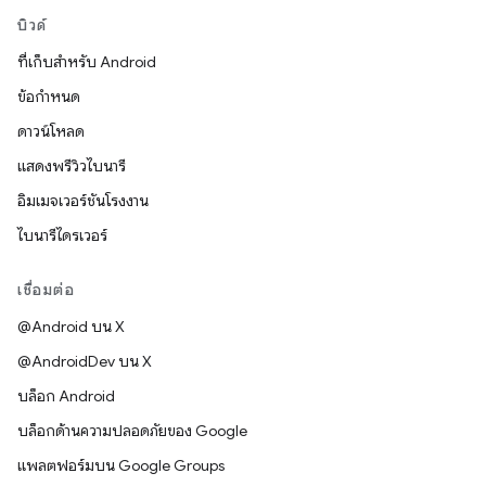
บิวด์
ที่เก็บสำหรับ Android
ข้อกำหนด
ดาวน์โหลด
แสดงพรีวิวไบนารี
อิมเมจเวอร์ชันโรงงาน
ไบนารีไดรเวอร์
เชื่อมต่อ
@Android บน X
@AndroidDev บน X
บล็อก Android
บล็อกด้านความปลอดภัยของ Google
แพลตฟอร์มบน Google Groups