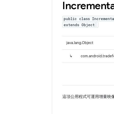
Incrementa
public class Incrementa
extends Object
java.lang.Object
↳
com.android.tradefe
這項公用程式可運用增量映