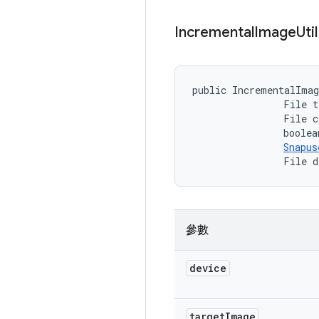
Incremental
Image
Util
public IncrementalIma
                File t
                File c
                boolea
Snapus
                File d
參數
device
target
Image