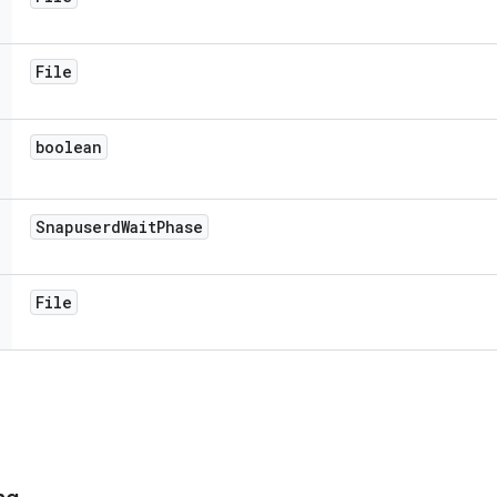
File
boolean
Snapuserd
Wait
Phase
File