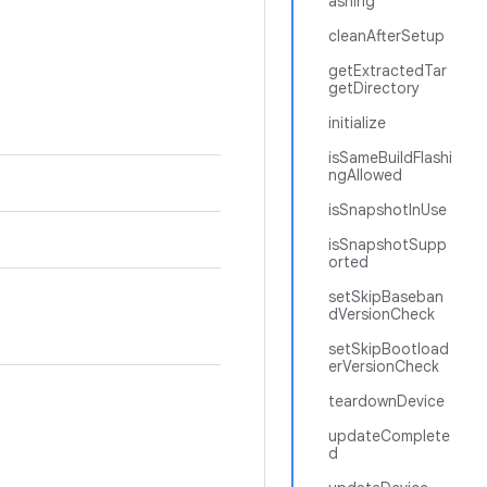
ashing
cleanAfterSetup
getExtractedTar
getDirectory
initialize
isSameBuildFlashi
ngAllowed
isSnapshotInUse
isSnapshotSupp
orted
setSkipBaseban
dVersionCheck
setSkipBootload
erVersionCheck
teardownDevice
updateComplete
d