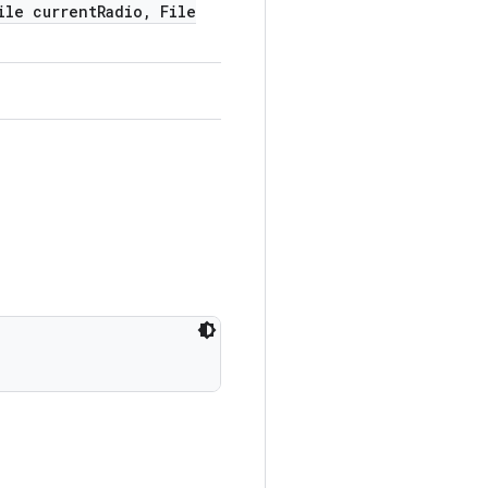
le current
Radio
,
File