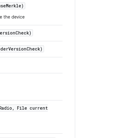
use
Merkle)
e the device
ersion
Check)
ader
Version
Check)
Radio
,
File current