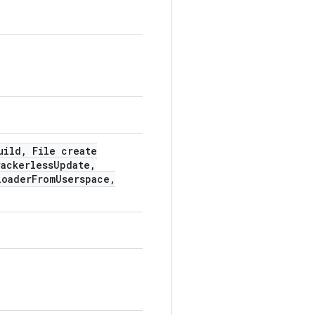
uild
,
File create
ackerless
Update
,
loader
From
Userspace
,