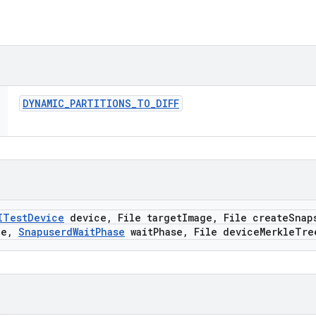
DYNAMIC
_
PARTITIONS
_
TO
_
DIFF
ITest
Device
device
,
File target
Image
,
File create
Snap
ce
,
Snapuserd
Wait
Phase
wait
Phase
,
File device
Merkle
Tre