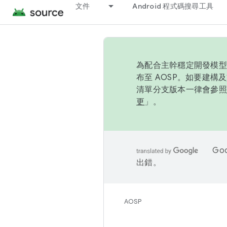
文件
Android 程式碼搜尋工具
為配合主幹穩定開發模型，
布至 AOSP。如要建構及
清單分支版本一律會參照推
更
」。
Go
出錯。
AOSP