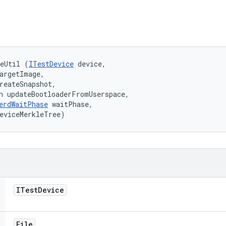
geUtil (
ITestDevice
 device, 

argetImage, 

reateSnapshot, 

n updateBootloaderFromUserspace, 

erdWaitPhase
 waitPhase, 

eviceMerkleTree)
ITest
Device
File