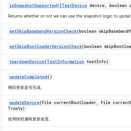
is
Snapshot
Supported
(
ITest
Device
device
,
boolean 
Returns whether or not we can use the snapshot logic to updat
set
Skip
Baseband
Version
Check
(boolean skip
Baseband
V
set
Skip
Bootloader
Version
Check
(boolean skip
Bootlo
teardown
Device
(
Test
Information
test
Info)
update
Completed
()
傳回更新是否完成。
update
Device
(File current
Bootloader
,
File current
Trusty)
使用快照邏輯更新裝置。