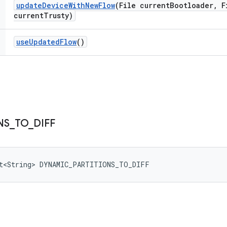
update
Device
With
New
Flow
(File current
Bootloader
,
Fi
current
Trusty)
use
Updated
Flow
()
NS
_
TO
_
DIFF
et<String> DYNAMIC_PARTITIONS_TO_DIFF