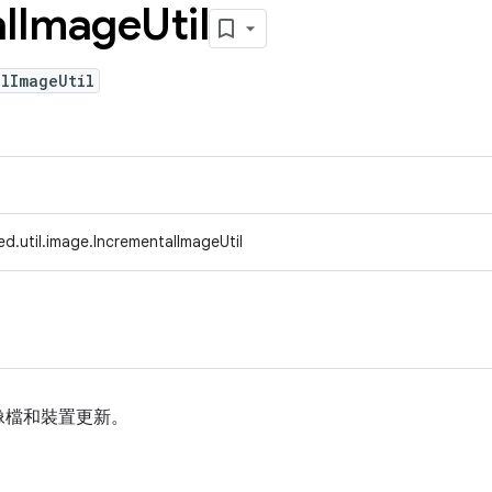
l
Image
Util
lImageUtil
d.util.image.IncrementalImageUtil
像檔和裝置更新。