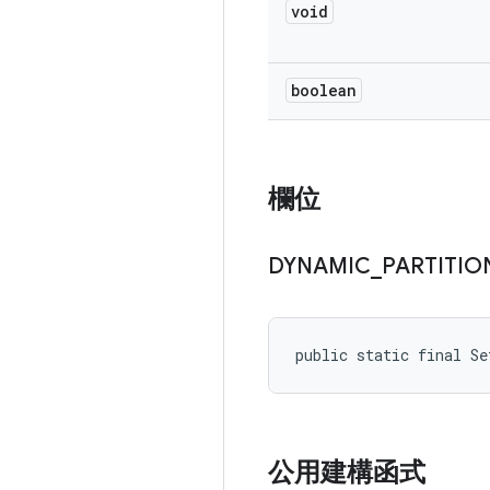
void
boolean
欄位
DYNAMIC
_
PARTITIO
public static final S
公用建構函式