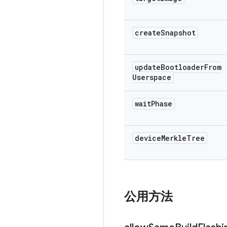
create
Snapshot
update
Bootloader
From
Userspace
wait
Phase
device
Merkle
Tree
公用方法