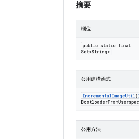
摘要
欄位
public static final
Set<String>
公用建構函式
Incremental
Image
Util
(
Bootloader
From
Userspa
公用方法