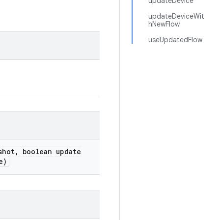
updateDevice
updateDeviceWit
hNewFlow
useUpdatedFlow
shot
,
boolean update
e)