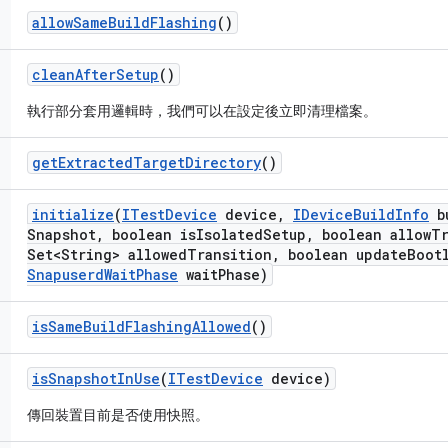
allow
Same
Build
Flashing
()
clean
After
Setup
()
執行部分套用邏輯時，我們可以在設定後立即清理檔案。
get
Extracted
Target
Directory
()
initialize
(
ITest
Device
device
,
IDevice
Build
Info
b
Snapshot
,
boolean is
Isolated
Setup
,
boolean allow
Tr
Set<String> allowed
Transition
,
boolean update
Boot
Snapuserd
Wait
Phase
wait
Phase)
is
Same
Build
Flashing
Allowed
()
is
Snapshot
In
Use
(
ITest
Device
device)
傳回裝置目前是否使用快照。