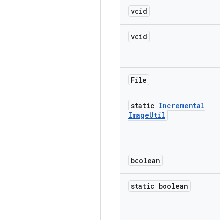
void
void
File
static
Incremental
Image
Util
boolean
static boolean