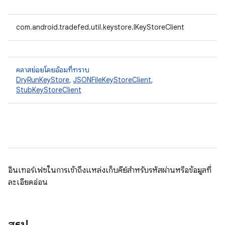
com.android.tradefed.util.keystore.IKeyStoreClient
คลาสย่อยโดยอ้อมที่ทราบ
DryRunKeyStore
,
JSONFileKeyStoreClient
,
StubKeyStoreClient
อินเทอร์เฟซในการเข้าถึงแหล่งเก็บคีย์สําหรับรหัสผ่านหรือข้อมูลที่
ละเอียดอ่อน
สรุป