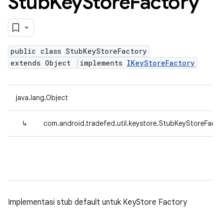
Stub
Key
Store
Factory
public class StubKeyStoreFactory
extends Object
implements
IKeyStoreFactory
java.lang.Object
↳
com.android.tradefed.util.keystore.StubKeyStoreFact
Implementasi stub default untuk KeyStore Factory