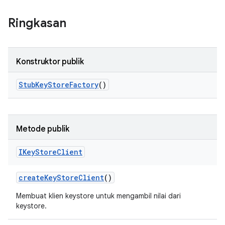
Ringkasan
Konstruktor publik
Stub
Key
Store
Factory
()
Metode publik
IKey
Store
Client
create
Key
Store
Client
()
Membuat klien keystore untuk mengambil nilai dari
keystore.