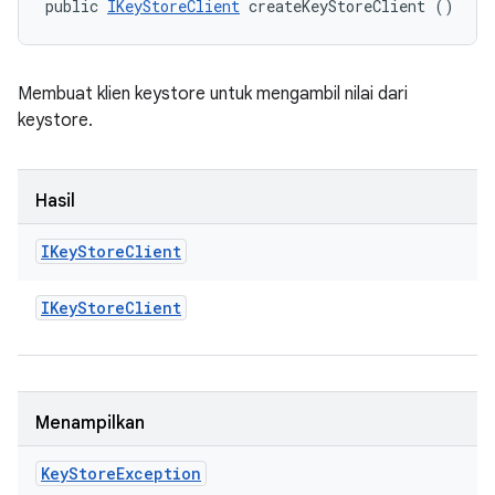
public 
IKeyStoreClient
 createKeyStoreClient ()
Membuat klien keystore untuk mengambil nilai dari
keystore.
Hasil
IKey
Store
Client
IKey
Store
Client
Menampilkan
Key
Store
Exception