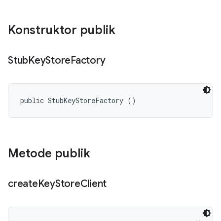
Konstruktor publik
Stub
Key
Store
Factory
public StubKeyStoreFactory ()
Metode publik
create
Key
Store
Client