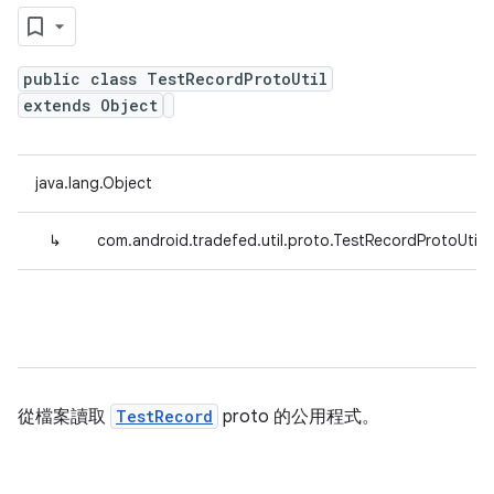
public class TestRecordProtoUtil
extends Object
java.lang.Object
↳
com.android.tradefed.util.proto.TestRecordProtoUtil
從檔案讀取
TestRecord
proto 的公用程式。