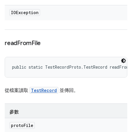
IOException
read
From
File
public static TestRecordProto.TestRecord readFrom
從檔案讀取
TestRecord
並傳回。
參數
proto
File