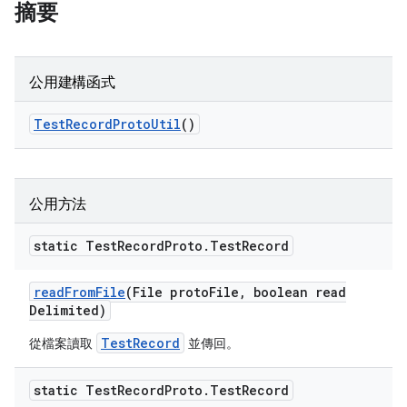
摘要
公用建構函式
Test
Record
Proto
Util
()
公用方法
static Test
Record
Proto
.
Test
Record
read
From
File
(File proto
File
,
boolean read
Delimited)
TestRecord
從檔案讀取
並傳回。
static Test
Record
Proto
.
Test
Record