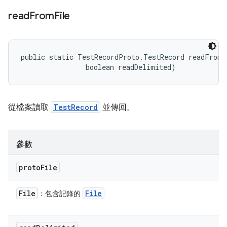
read
From
File
public static TestRecordProto.TestRecord readFromF
                boolean readDelimited)
從檔案讀取
TestRecord
並傳回。
參數
proto
File
File
File
：包含記錄的