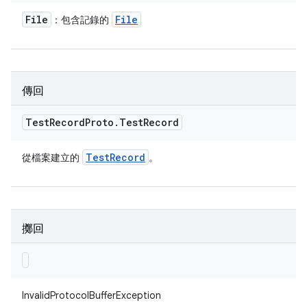
File
File
：包含記錄的
傳回
Test
Record
Proto
.
Test
Record
Test
Record
從檔案建立的
。
擲回
InvalidProtocolBufferException