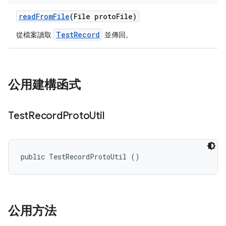
read
From
File
(File proto
File)
TestRecord
從檔案讀取
並傳回。
公用建構函式
Test
Record
Proto
Util
public TestRecordProtoUtil ()
公用方法